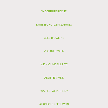
Zanderfilet, Gemüseauflauf
WIDERRUFSRECHT
Zutatenverzeichnis:
Bio Trauben, Antioxidantien: Sulfite
DATENSCHUTZERKLÄRUNG
Nährwertangaben je 100 ml:
Energie: 284 kJ / 68 kcal
Kohlenhydrate: 0,7 g, davon Zucker: 0 g
ALLE BIOWEINE
Enthält geringfügige Mengen von Fett, gesättigten Fettsäuren,
Eiweiß und Salz.
VEGANER WEIN
Analyse:
Kontrollstelle: DE-ÖKO-022
WEIN OHNE SULFITE
Verband: Demeter
Restzucker (g/l): 1,9
Alkohol (Vol. %): 11,5
DEMETER WEIN
Säure (g/l): 6,7
Schwefel (mg/l): 50
Schwefel gesamt (mg/l): 116
WAS IST WEINSTEIN?
Allergenhinweis: enthält Sulfite, Milch, Ei (als vegan
gekennzeichnete Weine enthalten nur Sulfite)
ALKOHOLFREIER WEIN