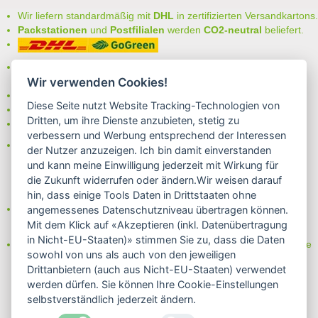
< zurück
Wir liefern standardmäßig mit
DHL
in zertifizierten Versandkartons.
> Alle anderen Weine von Karl Haidle
Packstationen
und
Postfilialen
werden
CO2-neutral
beliefert.
Bei uns können Sie unter folgenden
sicheren Zahlungsarten
auswählen:
Wir verwenden Cookies!
- Vorkasse (-2%)
Diese Seite nutzt Website Tracking-Technologien von
- Rechnung
Dritten, um ihre Dienste anzubieten, stetig zu
- Lastschrift/Bankeinzug
verbessern und Werbung entsprechend der Interessen
Das Internetsiegel "GEPRÜFTER SHOP – Sicher einkaufen":
der Nutzer anzuzeigen. Ich bin damit einverstanden
und kann meine Einwilligung jederzeit mit Wirkung für
die Zukunft widerrufen oder ändern.Wir weisen darauf
hin, dass einige Tools Daten in Drittstaaten ohne
Partner von:
angemessenes Datenschutzniveau übertragen können.
Wine in Moderation - bewußt genießen
Mit dem Klick auf «Akzeptieren (inkl. Datenübertragung
in Nicht-EU-Staaten)» stimmen Sie zu, dass die Daten
Erfahren Sie mehr über Biowein in unserem Blog oder Folgen Sie
sowohl von uns als auch von den jeweiligen
uns!
Drittanbietern (auch aus Nicht-EU-Staaten) verwendet
Blog
werden dürfen. Sie können Ihre Cookie-Einstellungen
Facebook
selbstverständlich jederzeit ändern.
Instagram