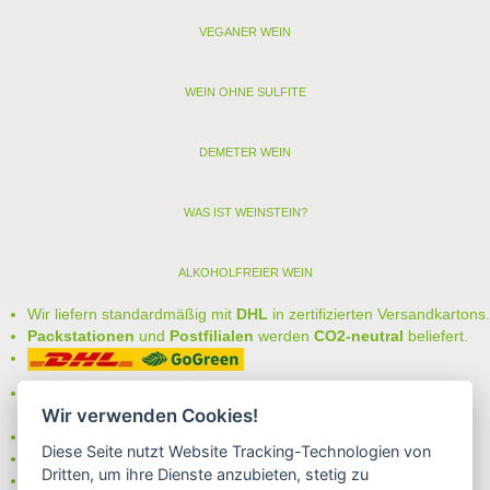
VEGANER WEIN
WEIN OHNE SULFITE
DEMETER WEIN
WAS IST WEINSTEIN?
ALKOHOLFREIER WEIN
Wir liefern standardmäßig mit
DHL
in zertifizierten Versandkartons.
Packstationen
und
Postfilialen
werden
CO2-neutral
beliefert.
Bei uns können Sie unter folgenden
sicheren Zahlungsarten
Wir verwenden Cookies!
auswählen:
- Vorkasse (-2%)
Diese Seite nutzt Website Tracking-Technologien von
- Rechnung
Dritten, um ihre Dienste anzubieten, stetig zu
- Lastschrift/Bankeinzug