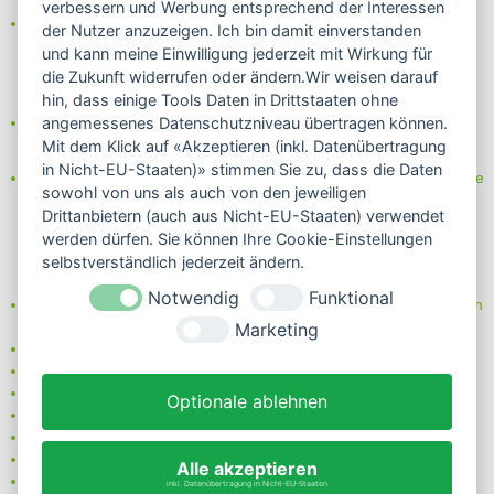
verbessern und Werbung entsprechend der Interessen
Das Internetsiegel "GEPRÜFTER SHOP – Sicher einkaufen":
der Nutzer anzuzeigen. Ich bin damit einverstanden
und kann meine Einwilligung jederzeit mit Wirkung für
die Zukunft widerrufen oder ändern.Wir weisen darauf
hin, dass einige Tools Daten in Drittstaaten ohne
Partner von:
angemessenes Datenschutzniveau übertragen können.
Wine in Moderation - bewußt genießen
Mit dem Klick auf «Akzeptieren (inkl. Datenübertragung
in Nicht-EU-Staaten)» stimmen Sie zu, dass die Daten
Erfahren Sie mehr über Biowein in unserem Blog oder Folgen Sie
sowohl von uns als auch von den jeweiligen
uns!
Drittanbietern (auch aus Nicht-EU-Staaten) verwendet
Blog
werden dürfen. Sie können Ihre Cookie-Einstellungen
Facebook
selbstverständlich jederzeit ändern.
Instagram
Notwendig
Funktional
Neben einem ausgesuchten Sortiment an Biowein, Biospirituosen
und Biofeinkost bieten wir Ihnen u.a. folgende
Vorteile
:
Marketing
große Auswahl
nur 5,79 EUR Versand (DE)
ab 95 EUR frei Haus (DE)
Optionale ablehnen
14 Tage Rückgaberecht
sichere Zahlung
Kauf auf Rechnung
Alle akzeptieren
bei Vorkasse -2%
inkl. Datenübertragung in Nicht-EU-Staaten