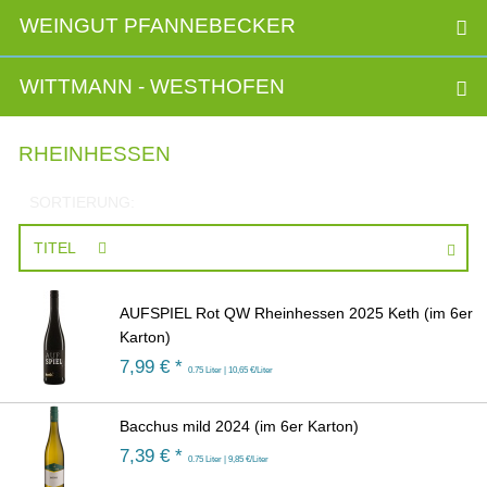
WEINGUT PFANNEBECKER
WITTMANN - WESTHOFEN
RHEINHESSEN
SORTIERUNG:
TITEL
AUFSPIEL Rot QW Rheinhessen 2025 Keth (im 6er
Karton)
7,99
€ *
0.75 Liter | 10,65 €/Liter
Bacchus mild 2024 (im 6er Karton)
7,39
€ *
0.75 Liter | 9,85 €/Liter