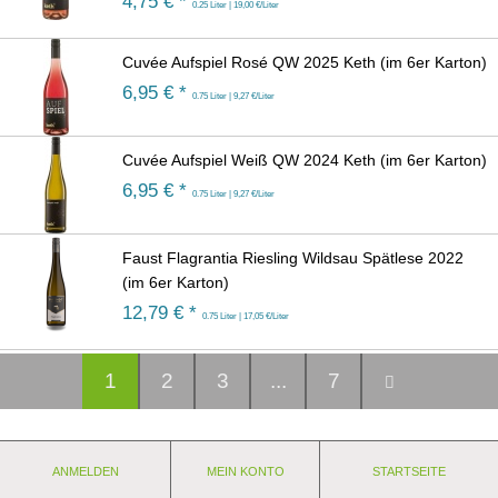
4,75
€ *
0.25 Liter | 19,00 €/Liter
Cuvée Aufspiel Rosé QW 2025 Keth (im 6er Karton)
6,95
€ *
0.75 Liter | 9,27 €/Liter
Cuvée Aufspiel Weiß QW 2024 Keth (im 6er Karton)
6,95
€ *
0.75 Liter | 9,27 €/Liter
Faust Flagrantia Riesling Wildsau Spätlese 2022
(im 6er Karton)
12,79
€ *
0.75 Liter | 17,05 €/Liter
1
2
3
...
7
ANMELDEN
MEIN KONTO
STARTSEITE