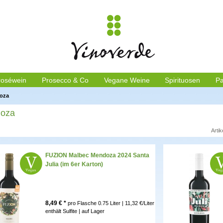
roséwein
Prosecco & Co
Vegane Weine
Spirituosen
Pa
oza
oza
Artik
FUZION Malbec Mendoza 2024 Santa
Julia (im 6er Karton)
8,49
€ *
pro Flasche
0.75 Liter | 11,32 €/Liter
enthält Sulfite |
auf Lager