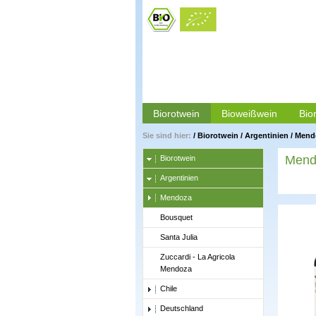
Biorotwein
Bioweißwein
Bio
Sie sind hier:
/
Biorotwein
/
Argentinien
/
Mend
Mend
Biorotwein
Argentinien
Mendoza
Bousquet
Santa Julia
Zuccardi - La Agricola
Mendoza
Chile
Deutschland