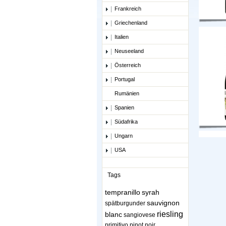
Frankreich
Griechenland
Italien
Neuseeland
Österreich
Portugal
Rumänien
Spanien
Südafrika
Ungarn
USA
Tags
tempranillo
syrah
sauvignon
spätburgunder
riesling
blanc
sangiovese
primitivo
pinot noir