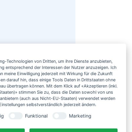
Service
ing-Technologien von Dritten, um ihre Dienste anzubieten,
Neben einem ausgesuchten Sortiment an
Biowein, Biospirituosen und Biofeinkost bieten
ng entsprechend der Interessen der Nutzer anzuzeigen. Ich
wir Ihnen u.a. folgende
Vorteile
:
 meine Einwilligung jederzeit mit Wirkung für die Zukunft
große Auswahl
en darauf hin, dass einige Tools Daten in Drittstaaten ohne
nur 5,79 EUR Versand (DE)
 übertragen können. Mit dem Klick auf «Akzeptieren (inkl.
ab 95 EUR frei Haus (DE)
taaten)» stimmen Sie zu, dass die Daten sowohl von uns
14 Tage Rückgaberecht
ittanbietern (auch aus Nicht-EU-Staaten) verwendet werden
sichere Zahlung
instellungen selbstverständlich jederzeit ändern.
Kauf auf Rechnung
bei Vorkasse -2%
ig
Funktional
Marketing
Bio-zertifizierter Shop
CO2-neutraler Versand