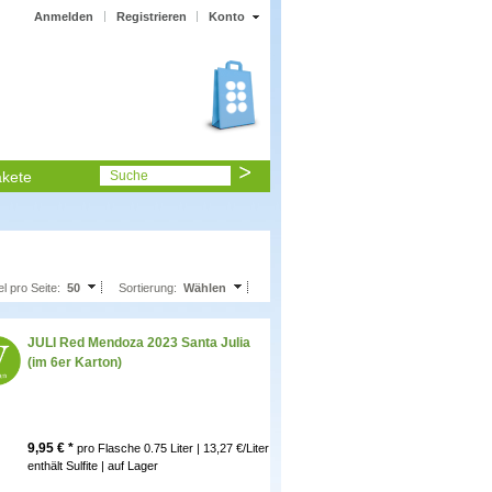
Anmelden
Registrieren
Konto
kete
Suche
el pro Seite:
50
Sortierung:
Wählen
JULI Red Mendoza 2023 Santa Julia
(im 6er Karton)
9,95
€ *
pro Flasche
0.75 Liter | 13,27 €/Liter
enthält Sulfite |
auf Lager