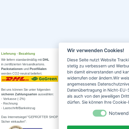
Wir verwenden Cookies!
Lieferung - Bezahlung
Wissenswertes
Diese Seite nutzt Website Track
Wir liefern standardmäßig mit
DHL
Erfahren Sie mehr über
in zertifizierten Versandkartons.
Biowein in unserem Blog
stetig zu verbessern und Werbu
Packstationen
und
Postfilialen
oder Folgen Sie uns!
bin damit einverstanden und kann
werden CO2-neutral beliefert.
Blog
widerrufen oder ändern.Wir weis
Facebook
angemessenes Datenschutzniveau
Datenübertragung in Nicht-EU-S
Bei uns können Sie unter folgenden
Instagram
sicheren Zahlungsarten
auswählen:
als auch von den jeweiligen Dr
- Vorkasse (-2%)
Alle Bioweine
dürfen. Sie können Ihre Cookie-E
- Rechnung
Veganer Wein
- Lastschrift/Bankeinzug
Wein ohne Sulfite
Notwend
Demeter Wein
Das Internetsiegel "GEPRÜFTER SHOP –
Was ist Weinstein?
Sicher einkaufen":
Alkoholfreier Wein