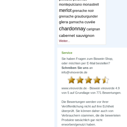
montepulciano
monastrell
merlot
grenache noir
grenache
grauburgunder
glera
cuvée
garnacha
chardonnay
carignan
cabernet sauvignon
Weiter...
Service
Sie haben Fragen zum Biowein-Shop,
oder möchten per E-Mail bestellen?
Schreiben Sie uns
an
info@vinoverde.de
www.vinoverde.de - Biowein
vinoverde
4.9
von
5
auf Grundlage von
771
Bewertungen.
Die Bewertungen werden vor ihrer
Veröffentlichung nicht auf ihre Echtheit
überprüft. Sie können daher auch von
Verbrauchern stammen, die die bewerteten
Produkte tatsächlich gar nicht
erworben/genutzt haben.