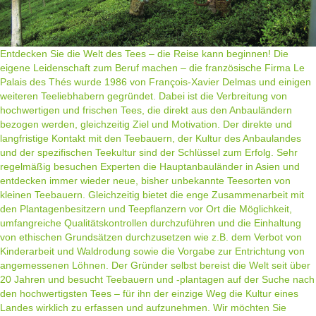
Entdecken Sie die Welt des Tees – die Reise kann beginnen! Die
eigene Leidenschaft zum Beruf machen – die französische Firma Le
Palais des Thés wurde 1986 von François-Xavier Delmas und einigen
weiteren Teeliebhabern gegründet. Dabei ist die Verbreitung von
hochwertigen und frischen Tees, die direkt aus den Anbauländern
bezogen werden, gleichzeitig Ziel und Motivation. Der direkte und
langfristige Kontakt mit den Teebauern, der Kultur des Anbaulandes
und der spezifischen Teekultur sind der Schlüssel zum Erfolg. Sehr
regelmäßig besuchen Experten die Hauptanbauländer in Asien und
entdecken immer wieder neue, bisher unbekannte Teesorten von
kleinen Teebauern. Gleichzeitig bietet die enge Zusammenarbeit mit
den Plantagenbesitzern und Teepflanzern vor Ort die Möglichkeit,
umfangreiche Qualitätskontrollen durchzuführen und die Einhaltung
von ethischen Grundsätzen durchzusetzen wie z.B. dem Verbot von
Kinderarbeit und Waldrodung sowie die Vorgabe zur Entrichtung von
angemessenen Löhnen. Der Gründer selbst bereist die Welt seit über
20 Jahren und besucht Teebauern und -plantagen auf der Suche nach
den hochwertigsten Tees – für ihn der einzige Weg die Kultur eines
Landes wirklich zu erfassen und aufzunehmen. Wir möchten Sie