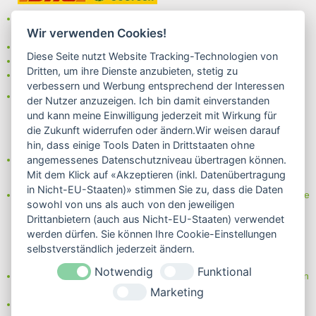
Bei uns können Sie unter folgenden
sicheren Zahlungsarten
Wir verwenden Cookies!
auswählen:
- Vorkasse (-2%)
Diese Seite nutzt Website Tracking-Technologien von
- Rechnung
Dritten, um ihre Dienste anzubieten, stetig zu
- Lastschrift/Bankeinzug
verbessern und Werbung entsprechend der Interessen
Das Internetsiegel "GEPRÜFTER SHOP – Sicher einkaufen":
der Nutzer anzuzeigen. Ich bin damit einverstanden
und kann meine Einwilligung jederzeit mit Wirkung für
die Zukunft widerrufen oder ändern.Wir weisen darauf
hin, dass einige Tools Daten in Drittstaaten ohne
Partner von:
angemessenes Datenschutzniveau übertragen können.
Wine in Moderation - bewußt genießen
Mit dem Klick auf «Akzeptieren (inkl. Datenübertragung
in Nicht-EU-Staaten)» stimmen Sie zu, dass die Daten
Erfahren Sie mehr über Biowein in unserem Blog oder Folgen Sie
sowohl von uns als auch von den jeweiligen
uns!
Drittanbietern (auch aus Nicht-EU-Staaten) verwendet
Blog
werden dürfen. Sie können Ihre Cookie-Einstellungen
Facebook
selbstverständlich jederzeit ändern.
Instagram
Notwendig
Funktional
Neben einem ausgesuchten Sortiment an Biowein, Biospirituosen
und Biofeinkost bieten wir Ihnen u.a. folgende
Vorteile
:
Marketing
große Auswahl