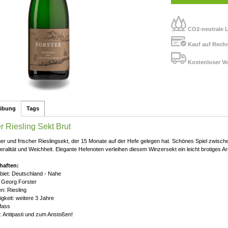
CO2-neutrale L
Kauf auf Rech
Kostenloser Ve
eibung
Tags
r Riesling Sekt Brut
er und frischer Rieslingsekt, der 15 Monate auf der Hefe gelegen hat. Schönes Spiel zwisch
neralität und Weichheit. Elegante Hefenoten verleihen diesem Winzersekt ein leicht brotiges A
haften:
iet: Deutschland - Nahe
 Georg Forster
n: Riesling
igkeit: weitere 3 Jahre
zfass
: Antipasti und zum Anstoßen!