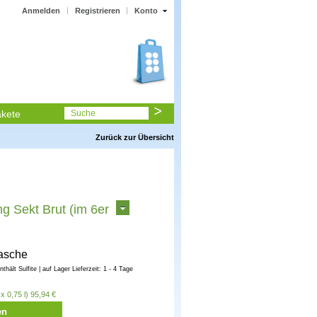
Anmelden
Registrieren
Konto
kete
Suche
Zurück zur Übersicht
ng Sekt Brut (im 6er
lasche
enthält Sulfite | auf Lager Lieferzeit: 1 - 4 Tage
x 0,75 l) 95,94 €
en