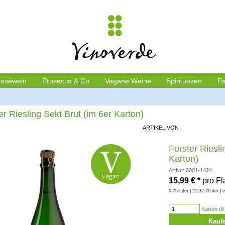
roséwein
Prosecco & Co
Vegane Weine
Spirituosen
Pa
er Riesling Sekt Brut (im 6er Karton)
ARTIKEL VON
Forster Riesli
Karton)
ArtNr.: 2001-1424
15,99
€
*
pro F
0.75 Liter | 21,32 €/Liter | 
Karton (6 
Kauf