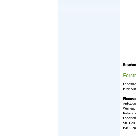
Beschr
Forste
Lebendig
feine Mi
Eigensc
Anbaugeb
Weingut:
Rebsorte
Lagerfäh
Stil: Hol
Passt zu