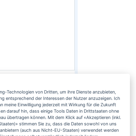
Service
ing-Technologien von Dritten, um ihre Dienste anzubieten,
Neben einem ausgesuchten Sortiment an
Biowein, Biospirituosen und Biofeinkost bieten
ng entsprechend der Interessen der Nutzer anzuzeigen. Ich
wir Ihnen u.a. folgende
Vorteile
:
 meine Einwilligung jederzeit mit Wirkung für die Zukunft
große Auswahl
en darauf hin, dass einige Tools Daten in Drittstaaten ohne
nur 5,79 EUR Versand (DE)
 übertragen können. Mit dem Klick auf «Akzeptieren (inkl.
ab 95 EUR frei Haus (DE)
taaten)» stimmen Sie zu, dass die Daten sowohl von uns
14 Tage Rückgaberecht
ittanbietern (auch aus Nicht-EU-Staaten) verwendet werden
sichere Zahlung