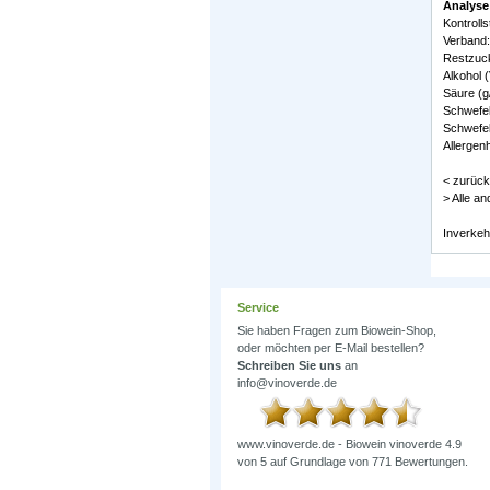
Analyse
Kontroll
Verband:
Restzucke
Alkohol (
Säure (g/
Schwefel 
Schwefel
Allergenh
< zurück
> Alle a
Inverkeh
Service
Sie haben Fragen zum Biowein-Shop,
oder möchten per E-Mail bestellen?
Schreiben Sie uns
an
info@vinoverde.de
www.vinoverde.de - Biowein
vinoverde
4.9
von
5
auf Grundlage von
771
Bewertungen.