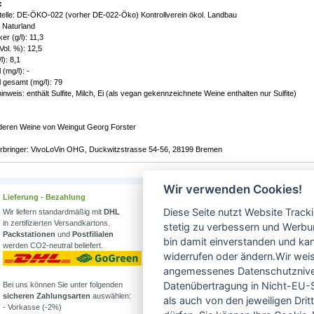
:
stelle: DE-ÖKO-022 (vorher DE-022-Öko) Kontrollverein ökol. Landbau
 Naturland
r (g/l): 11,3
Vol. %): 12,5
l): 8,1
(mg/l): -
 gesamt (mg/l): 79
inweis: enthält Sulfite, Milch, Ei (als vegan gekennzeichnete Weine enthalten nur Sulfite)
nderen Weine von Weingut Georg Forster
rbringer: VivoLoVin OHG, Duckwitzstrasse 54-56, 28199 Bremen
Wir verwenden Cookies!
Lieferung - Bezahlung
Wissenswertes
Diese Seite nutzt Website Track
Wir liefern standardmäßig mit
DHL
Erfahren Sie mehr über
in zertifizierten Versandkartons.
Biowein in unserem Blog
stetig zu verbessern und Werbu
Packstationen
und
Postfilialen
oder Folgen Sie uns!
bin damit einverstanden und kann
werden CO2-neutral beliefert.
Blog
widerrufen oder ändern.Wir weis
Facebook
angemessenes Datenschutzniveau
Datenübertragung in Nicht-EU-S
Bei uns können Sie unter folgenden
Instagram
sicheren Zahlungsarten
auswählen:
als auch von den jeweiligen Dr
- Vorkasse (-2%)
Alle Bioweine