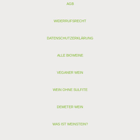
AGB
Nähwertangaben je 100 ml:
Energie: 109 kJ/ 26 kcal
Fett: 0g, davon gesättigte Fettsäuren: 0g
WIDERRUFSRECHT
davon gesättigte Fettsäuren < 0g
Kohlenhydrate: 5,9g, davon Zucker: 5,5g
Salz: kleiner 0,1g
DATENSCHUTZERKLÄRUNG
Protein: 0g
Enthält geringfügige Mengen von Fett, gesättigten Fettsäuren,
Eiweiß und Salz.
ALLE BIOWEINE
Analyse:
VEGANER WEIN
Kontrollstelle:
Verband:
Restzucker (g/l): 52,6
WEIN OHNE SULFITE
Alkohol (Vol. %): 0,3
Säure (g/l): 8,1
Schwefel (mg/l): 33
DEMETER WEIN
Schwefel gesamt (mg/l): 121
Allergenhinweis: enthält Sulfite, Milch, Ei (als vegan
gekennzeichnete Weine enthalten nur Sulfite)
WAS IST WEINSTEIN?
< zurück