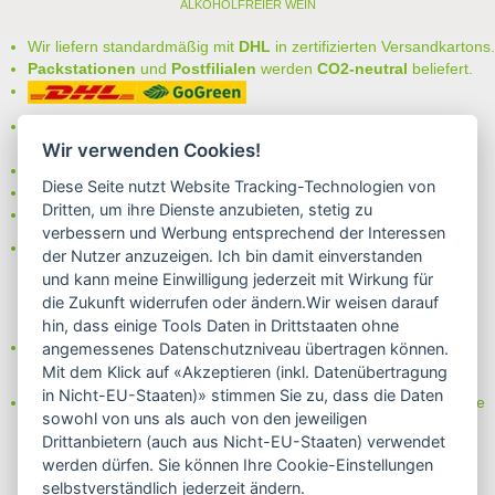
ALKOHOLFREIER WEIN
> Alle anderen Weine von Pierre Chavin - Béziers
Wir liefern standardmäßig mit
DHL
in zertifizierten Versandkartons.
Packstationen
und
Postfilialen
werden
CO2-neutral
beliefert.
Bei uns können Sie unter folgenden
sicheren Zahlungsarten
auswählen:
Wir verwenden Cookies!
- Vorkasse (-2%)
Diese Seite nutzt Website Tracking-Technologien von
- Rechnung
Dritten, um ihre Dienste anzubieten, stetig zu
- Lastschrift/Bankeinzug
verbessern und Werbung entsprechend der Interessen
Das Internetsiegel "GEPRÜFTER SHOP – Sicher einkaufen":
der Nutzer anzuzeigen. Ich bin damit einverstanden
und kann meine Einwilligung jederzeit mit Wirkung für
die Zukunft widerrufen oder ändern.Wir weisen darauf
hin, dass einige Tools Daten in Drittstaaten ohne
Partner von:
angemessenes Datenschutzniveau übertragen können.
Wine in Moderation - bewußt genießen
Mit dem Klick auf «Akzeptieren (inkl. Datenübertragung
in Nicht-EU-Staaten)» stimmen Sie zu, dass die Daten
Erfahren Sie mehr über Biowein in unserem Blog oder Folgen Sie
sowohl von uns als auch von den jeweiligen
uns!
Drittanbietern (auch aus Nicht-EU-Staaten) verwendet
Blog
werden dürfen. Sie können Ihre Cookie-Einstellungen
Facebook
selbstverständlich jederzeit ändern.
Instagram