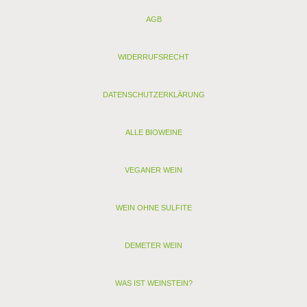
AGB
Nährwertangaben je 100 ml:
Energie: 372 kJ / 89 kcal
Kohlenhydrate: 2,47 g, davon Zucker: 1,5 g
WIDERRUFSRECHT
Enthält geringfügige Mengen von Fett, gesättigten Fettsäuren,
Eiweiß und Salz.
DATENSCHUTZERKLÄRUNG
Analyse:
Kontrollstelle: IT-BIO-006
Verband:
ALLE BIOWEINE
Restzucker (g/l): 15
Alkohol (Vol. %): 14,2
VEGANER WEIN
Säure (g/l): 5,4
Schwefel (mg/l): 45
Schwefel gesamt (mg/l): 120
WEIN OHNE SULFITE
DEMETER WEIN
WAS IST WEINSTEIN?