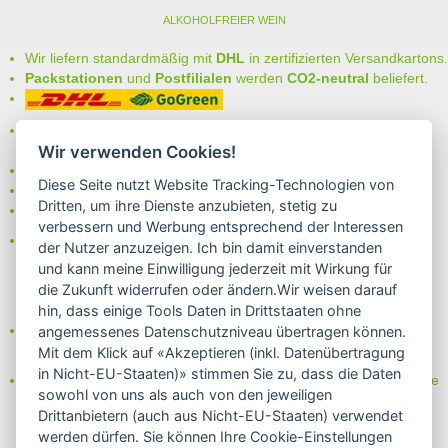
ALKOHOLFREIER WEIN
Wir liefern standardmäßig mit
DHL
in zertifizierten Versandkartons.
Packstationen
und
Postfilialen
werden
CO2-neutral
beliefert.
Bei uns können Sie unter folgenden
sicheren Zahlungsarten
auswählen:
Wir verwenden Cookies!
- Vorkasse (-2%)
Diese Seite nutzt Website Tracking-Technologien von
- Rechnung
Dritten, um ihre Dienste anzubieten, stetig zu
- Lastschrift/Bankeinzug
verbessern und Werbung entsprechend der Interessen
Das Internetsiegel "GEPRÜFTER SHOP – Sicher einkaufen":
der Nutzer anzuzeigen. Ich bin damit einverstanden
und kann meine Einwilligung jederzeit mit Wirkung für
die Zukunft widerrufen oder ändern.Wir weisen darauf
hin, dass einige Tools Daten in Drittstaaten ohne
Partner von:
angemessenes Datenschutzniveau übertragen können.
Wine in Moderation - bewußt genießen
Mit dem Klick auf «Akzeptieren (inkl. Datenübertragung
in Nicht-EU-Staaten)» stimmen Sie zu, dass die Daten
Erfahren Sie mehr über Biowein in unserem Blog oder Folgen Sie
sowohl von uns als auch von den jeweiligen
uns!
Drittanbietern (auch aus Nicht-EU-Staaten) verwendet
Blog
werden dürfen. Sie können Ihre Cookie-Einstellungen
Facebook