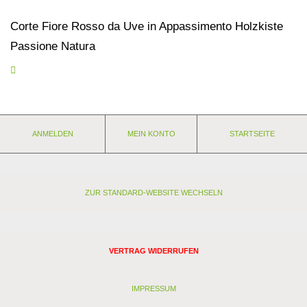
Corte Fiore Rosso da Uve in Appassimento Holzkiste
Passione Natura
Im Appassitoverfahren hergestellter Wein. Herrliches Dunkelrot,
feinfruchtiges Bukett von Süßkirschen und roter Johannisbeere.
Würzig, eingängige Tannine, opulent und dabei sehr elegant.
Unheimlich dekorative und auffällige Ausstattung,
das perfekte
Präsent!
Sechs edle, hochwertige Flaschen
in attraktiver 6er
ANMELDEN
MEIN KONTO
STARTSEITE
Holzkiste! Der Versand erfolgt in der Holzkiste.
Nährwerte
und Zutaten
Eigenschaften:
Anbaugebiet: Italien - Abruzzen
ZUR STANDARD-WEBSITE WECHSELN
Weingut: Demetra
Rebsorten: Montepulciano d'Abruzzo
Lagerfähigkeit: jetzt + 2-3 Jahre
Stil: kräftig
VERTRAG WIDERRUFEN
Passt zu: Käse, kräftige Pasta, Eintopf
Zutatenverzeichnis:
IMPRESSUM
Bio Trauben, Antioxidantien: Sulfite