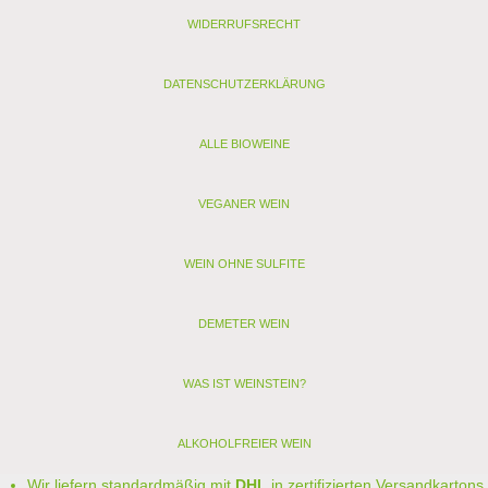
Allergenhinweis: enthält Sulfite, Milch, Ei (als vegan
WIDERRUFSRECHT
gekennzeichnete Weine enthalten nur Sulfite)
< zurück
DATENSCHUTZERKLÄRUNG
> Alle anderen Weine von Weingut Müllner
ALLE BIOWEINE
VEGANER WEIN
WEIN OHNE SULFITE
DEMETER WEIN
WAS IST WEINSTEIN?
ALKOHOLFREIER WEIN
Wir liefern standardmäßig mit
DHL
in zertifizierten Versandkartons.