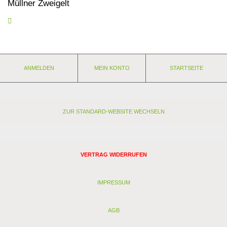
Müllner Zweigelt
Ungemein süffiger aber keinesfalls flacher Zweigelt. Würzige
Aromen von Nelken und Pilzen treffen auf charmante Art und
Weise auf Süsskirsche, Johannisbeere und einem Hauch Zimt.
Eine frischespendende Säure macht ihn langanhaltend.
ANMELDEN
MEIN KONTO
STARTSEITE
Eigenschaften:
Anbaugebiet: Weinviertel
Weingut: Weingut Müllner
Rebsorten:
Lagerfähigkeit: 2 - 3 Jahre
ZUR STANDARD-WEBSITE WECHSELN
Stil:
Passt zu:
Analyse:
VERTRAG WIDERRUFEN
Kontrollstelle: AT-N-01-BIO
Verband: -
Restzucker (g/l): 1,3
IMPRESSUM
Alkohol (Vol. %): 13,5
Säure (g/l): 4,5
AGB
Schwefel (mg/l):
Schwefel gesamt (mg/l):