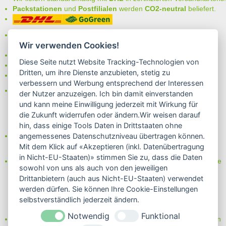
Packstationen
und
Postfilialen
werden
CO2-neutral
beliefert.
Bei uns können Sie unter folgenden
sicheren Zahlungsarten
Wir verwenden Cookies!
auswählen:
- Vorkasse (-2%)
Diese Seite nutzt Website Tracking-Technologien von
- Rechnung
Dritten, um ihre Dienste anzubieten, stetig zu
- Lastschrift/Bankeinzug
verbessern und Werbung entsprechend der Interessen
Das Internetsiegel "GEPRÜFTER SHOP – Sicher einkaufen":
der Nutzer anzuzeigen. Ich bin damit einverstanden
und kann meine Einwilligung jederzeit mit Wirkung für
die Zukunft widerrufen oder ändern.Wir weisen darauf
hin, dass einige Tools Daten in Drittstaaten ohne
Partner von:
angemessenes Datenschutzniveau übertragen können.
Wine in Moderation - bewußt genießen
Mit dem Klick auf «Akzeptieren (inkl. Datenübertragung
in Nicht-EU-Staaten)» stimmen Sie zu, dass die Daten
Erfahren Sie mehr über Biowein in unserem Blog oder Folgen Sie
sowohl von uns als auch von den jeweiligen
uns!
Drittanbietern (auch aus Nicht-EU-Staaten) verwendet
Blog
werden dürfen. Sie können Ihre Cookie-Einstellungen
Facebook
selbstverständlich jederzeit ändern.
Instagram
Notwendig
Funktional
Neben einem ausgesuchten Sortiment an Biowein, Biospirituosen