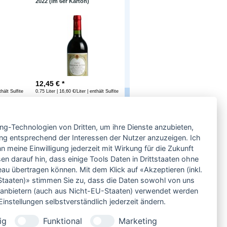
2022 (im 6er Karton)
12,45
€ *
thält Sulfite
0.75 Liter | 16,60 €/Liter | enthält Sulfite
Service
ing-Technologien von Dritten, um ihre Dienste anzubieten,
Neben einem ausgesuchten Sortiment an
Biowein, Biospirituosen und Biofeinkost bieten
ng entsprechend der Interessen der Nutzer anzuzeigen. Ich
wir Ihnen u.a. folgende
Vorteile
:
 meine Einwilligung jederzeit mit Wirkung für die Zukunft
große Auswahl
en darauf hin, dass einige Tools Daten in Drittstaaten ohne
nur 5,79 EUR Versand (DE)
 übertragen können. Mit dem Klick auf «Akzeptieren (inkl.
ab 95 EUR frei Haus (DE)
taaten)» stimmen Sie zu, dass die Daten sowohl von uns
14 Tage Rückgaberecht
ittanbietern (auch aus Nicht-EU-Staaten) verwendet werden
sichere Zahlung
instellungen selbstverständlich jederzeit ändern.
Kauf auf Rechnung
bei Vorkasse -2%
ig
Funktional
Marketing
Bio-zertifizierter Shop