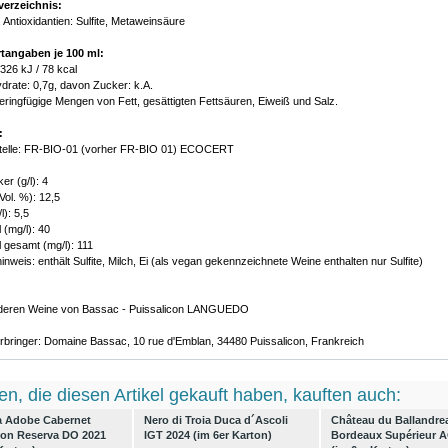
verzeichnis:
 Antioxidantien: Sulfite, Metaweinsäure
tangaben je 100 ml:
 326 kJ / 78 kcal
drate: 0,7g, davon Zucker: k.A.
geringfügige Mengen von Fett, gesättigten Fettsäuren, Eiweiß und Salz.
:
stelle: FR-BIO-01 (vorher FR-BIO 01) ECOCERT
er (g/l): 4
Vol. %): 12,5
l): 5,5
 (mg/l): 40
 gesamt (mg/l): 111
inweis: enthält Sulfite, Milch, Ei (als vegan gekennzeichnete Weine enthalten nur Sulfite)
anderen Weine von Bassac - Puissalicon LANGUEDO
rbringer: Domaine Bassac, 10 rue d'Emblan, 34480 Puissalicon, Frankreich
n, die diesen Artikel gekauft haben, kauften auch:
a Adobe Cabernet
Nero di Troia Duca d´Ascoli
Château du Ballandre
on Reserva DO 2021
IGT 2024 (im 6er Karton)
Bordeaux Supérieur 