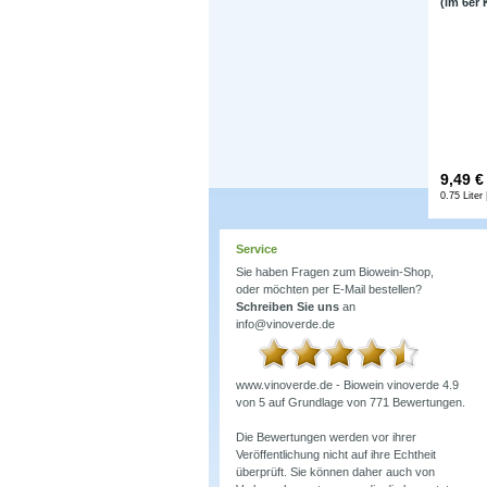
(im 6er 
9,49
€
0.75 Liter 
Service
Sie haben Fragen zum Biowein-Shop,
oder möchten per E-Mail bestellen?
Schreiben Sie uns
an
info@vinoverde.de
www.vinoverde.de - Biowein
vinoverde
4.9
von
5
auf Grundlage von
771
Bewertungen.
Die Bewertungen werden vor ihrer
Veröffentlichung nicht auf ihre Echtheit
überprüft. Sie können daher auch von