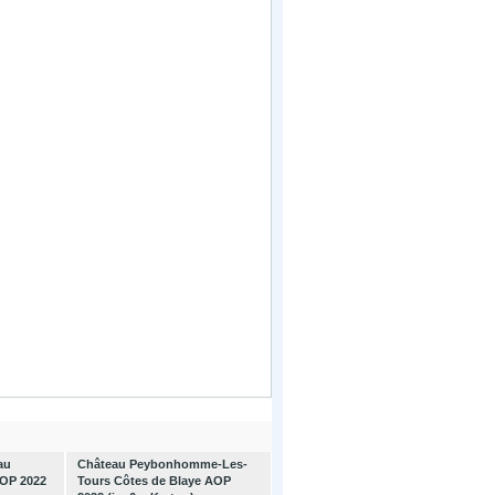
au
Château Peybonhomme-Les-
AOP 2022
Tours Côtes de Blaye AOP