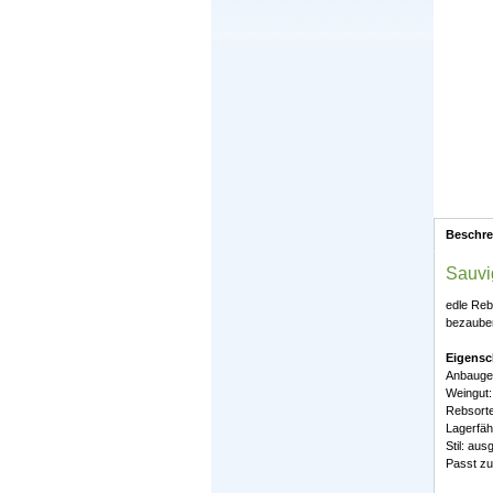
Beschr
Sauvi
edle Reb
bezauber
Eigensc
Anbaugeb
Weingut:
Rebsort
Lagerfäh
Stil: au
Passt zu