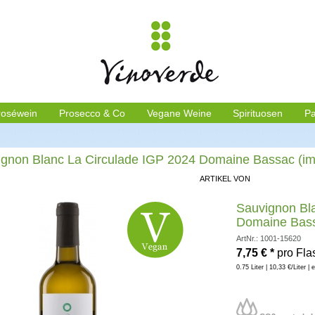
roséwein
Prosecco & Co
Vegane Weine
Spirituosen
Pa
gnon Blanc La Circulade IGP 2024 Domaine Bassac (im
ARTIKEL VON
Sauvignon Bl
Domaine Bass
ArtNr.: 1001-15620
7,75
€
*
pro Fla
0.75 Liter | 10,33 €/Liter | 