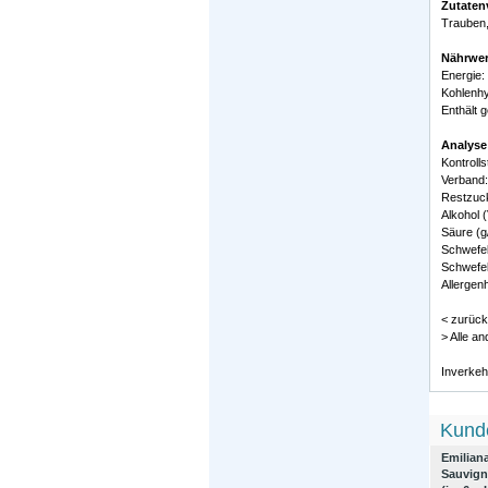
Zutaten
Trauben,
Nährwer
Energie:
Kohlenhy
Enthält 
Analyse
Kontroll
Verband:
Restzuck
Alkohol (
Säure (g/
Schwefel
Schwefel
Allergenh
< zurück
> Alle 
Inverkeh
Kunde
Emilian
Sauvign