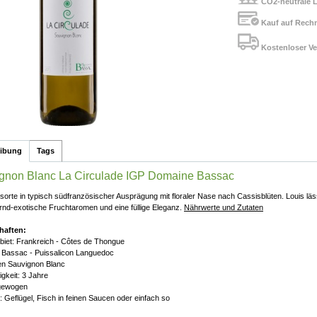
CO2-neutrale L
Kauf auf Rech
Kostenloser Ve
eibung
Tags
gnon Blanc La Circulade IGP Domaine Bassac
sorte in typisch südfranzösischer Ausprägung mit floraler Nase nach Cassisblüten. Louis läs
nd-exotische Fruchtaromen und eine füllige Eleganz.
Nährwerte und Zutaten
haften:
iet: Frankreich - Côtes de Thongue
 Bassac - Puissalicon Languedoc
en Sauvignon Blanc
igkeit: 3 Jahre
sgewogen
: Geflügel, Fisch in feinen Saucen oder einfach so