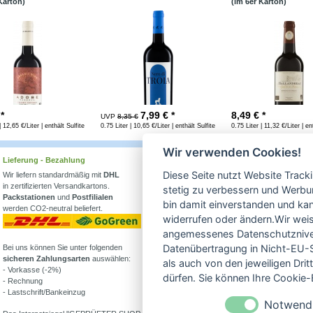
Karton)
(im 6er Karton)
 *
7,99
€ *
8,49
€ *
UVP
8,35 €
| 12,65 €/Liter | enthält Sulfite
0.75 Liter | 10,65 €/Liter | enthält Sulfite
0.75 Liter | 11,32 €/Liter | en
Wir verwenden Cookies!
Lieferung - Bezahlung
Wissenswertes
Diese Seite nutzt Website Track
Wir liefern standardmäßig mit
DHL
Erfahren Sie mehr über
in zertifizierten Versandkartons.
Biowein in unserem Blog
stetig zu verbessern und Werbu
Packstationen
und
Postfilialen
oder Folgen Sie uns!
bin damit einverstanden und kann
werden CO2-neutral beliefert.
Blog
widerrufen oder ändern.Wir weis
Facebook
angemessenes Datenschutzniveau
Datenübertragung in Nicht-EU-S
Bei uns können Sie unter folgenden
Instagram
sicheren Zahlungsarten
auswählen:
als auch von den jeweiligen Dr
- Vorkasse (-2%)
Alle Bioweine
dürfen. Sie können Ihre Cookie-E
- Rechnung
Veganer Wein
- Lastschrift/Bankeinzug
Wein ohne Sulfite
Notwend
Demeter Wein