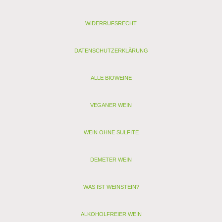
Kohlenhydrate: 1,4g, davon Zucker: 0,7g
Enthält geringfügige Mengen von Fett, gesättigten Fettsäuren,
WIDERRUFSRECHT
Eiweiß und Salz.
Analyse:
DATENSCHUTZERKLÄRUNG
Kontrollstelle: FR-BIO-01
Verband: Sudvinbio
Restzucker (g/l): 5,8
ALLE BIOWEINE
Alkohol (Vol. %): 12,2
Säure (g/l): 4,8
VEGANER WEIN
Schwefel (mg/l): 29
Schwefel gesamt (mg/l): 63
Allergenhinweis: enthält Sulfite, Milch, Ei (als vegan
WEIN OHNE SULFITE
gekennzeichnete Weine enthalten nur Sulfite)
< zurück
DEMETER WEIN
> Alle anderen Weine von Bassac - Puissalicon LANGUEDOC
WAS IST WEINSTEIN?
ALKOHOLFREIER WEIN