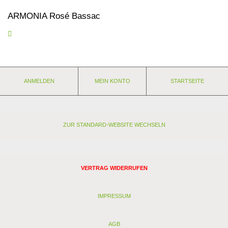
ARMONIA Rosé Bassac
Verführerischer Rosé, frisch, süffig, duftig und dazu noch chic
ausgestattet. Mit ARMONIA haben wir einen Volltreffer gelandet.
Ein feiner, kaum wahrnehmbarer Tick Restzucker trifft genau den
Geschmack des modernen Verbrauchers. Seit Jahren
einer
unserer meistverkauften Rosé!
Nährwerte und Zutaten
ANMELDEN
MEIN KONTO
STARTSEITE
Eigenschaften:
Anbaugebiet: Frankreich - Languedoc
Weingut: Bassac - Puissalicon LANGUEDOC
Rebsorten: Cinsault, Syrah, Tempranillo, Cabernet
ZUR STANDARD-WEBSITE WECHSELN
Lagerfähigkeit: weitere 2 Jahre
Stil: ausgewogen
Passt zu: Sommer, guter Laune, Aperitiv, Salat
VERTRAG WIDERRUFEN
Zutatenverzeichnis:
Bio Trauben, Bio konzentrierter Traubenmost, Weinsäure (L(+)-),
Antioxidantien: Sulfite, Kaliumbisulfit, Metaweinsäure
IMPRESSUM
Nährwertangaben je 100 ml:
AGB
Energie: 336 kJ / 80 kcal