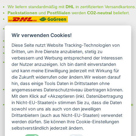
Wir liefern standardmäßig mit
DHL
in zertifizierten Versandkartons.
Packstationen
und
Postfilialen
werden
CO2-neutral
beliefert.
Bei uns können Sie unter folgenden
sicheren Zahlungsarten
auswählen:
Wir verwenden Cookies!
- Vorkasse (-2%)
Diese Seite nutzt Website Tracking-Technologien von
- Rechnung
Dritten, um ihre Dienste anzubieten, stetig zu
- Lastschrift/Bankeinzug
verbessern und Werbung entsprechend der Interessen
Das Internetsiegel "GEPRÜFTER SHOP – Sicher einkaufen":
der Nutzer anzuzeigen. Ich bin damit einverstanden
und kann meine Einwilligung jederzeit mit Wirkung für
die Zukunft widerrufen oder ändern.Wir weisen darauf
hin, dass einige Tools Daten in Drittstaaten ohne
Partner von:
angemessenes Datenschutzniveau übertragen können.
Wine in Moderation - bewußt genießen
Mit dem Klick auf «Akzeptieren (inkl. Datenübertragung
in Nicht-EU-Staaten)» stimmen Sie zu, dass die Daten
Erfahren Sie mehr über Biowein in unserem Blog oder Folgen Sie
sowohl von uns als auch von den jeweiligen
uns!
Drittanbietern (auch aus Nicht-EU-Staaten) verwendet
Blog
werden dürfen. Sie können Ihre Cookie-Einstellungen
Facebook
selbstverständlich jederzeit ändern.
Instagram