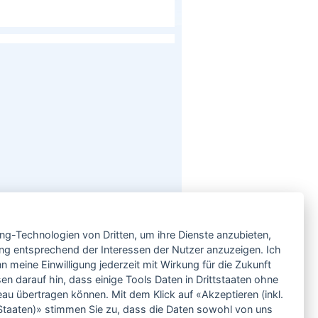
Service
ing-Technologien von Dritten, um ihre Dienste anzubieten,
Neben einem ausgesuchten Sortiment an
Biowein, Biospirituosen und Biofeinkost bieten
ng entsprechend der Interessen der Nutzer anzuzeigen. Ich
wir Ihnen u.a. folgende
Vorteile
:
 meine Einwilligung jederzeit mit Wirkung für die Zukunft
große Auswahl
en darauf hin, dass einige Tools Daten in Drittstaaten ohne
nur 5,79 EUR Versand (DE)
 übertragen können. Mit dem Klick auf «Akzeptieren (inkl.
ab 95 EUR frei Haus (DE)
taaten)» stimmen Sie zu, dass die Daten sowohl von uns
14 Tage Rückgaberecht