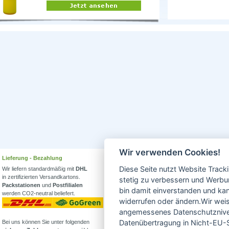
Wir verwenden Cookies!
Lieferung - Bezahlung
Wissenswertes
Diese Seite nutzt Website Track
Wir liefern standardmäßig mit
DHL
Erfahren Sie mehr über
in zertifizierten Versandkartons.
Biowein in unserem Blog
stetig zu verbessern und Werbu
Packstationen
und
Postfilialen
oder Folgen Sie uns!
bin damit einverstanden und kann
werden CO2-neutral beliefert.
Blog
widerrufen oder ändern.Wir weis
Facebook
angemessenes Datenschutzniveau
Datenübertragung in Nicht-EU-S
Bei uns können Sie unter folgenden
Instagram