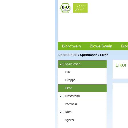
Biorotwein
Bioweißwein
Bio
Sie sind hier:
/
Spirituosen
/
Likör
Likör
Spirituosen
Gin
Grappa
Likör
Obstbrand
Portwein
Rum
Sgarzi