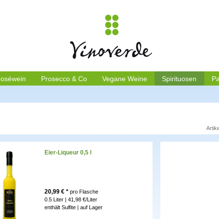
roséwein
Prosecco & Co
Vegane Weine
Spirituosen
Pa
Artik
Eier-Liqueur 0,5 l
20,99
€ *
pro Flasche
0.5 Liter | 41,98 €/Liter
enthält Sulfite |
auf Lager