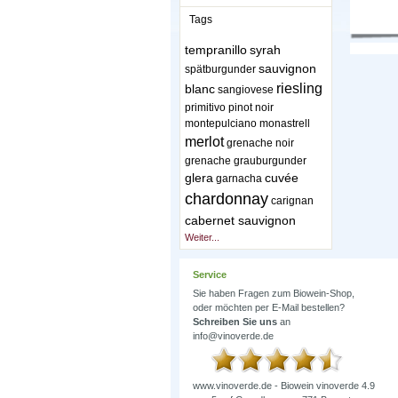
Tags
tempranillo
syrah
sauvignon
spätburgunder
riesling
blanc
sangiovese
primitivo
pinot noir
montepulciano
monastrell
merlot
grenache noir
grenache
grauburgunder
glera
cuvée
garnacha
chardonnay
carignan
cabernet sauvignon
Weiter...
Service
Sie haben Fragen zum Biowein-Shop,
oder möchten per E-Mail bestellen?
Schreiben Sie uns
an
info@vinoverde.de
www.vinoverde.de - Biowein
vinoverde
4.9