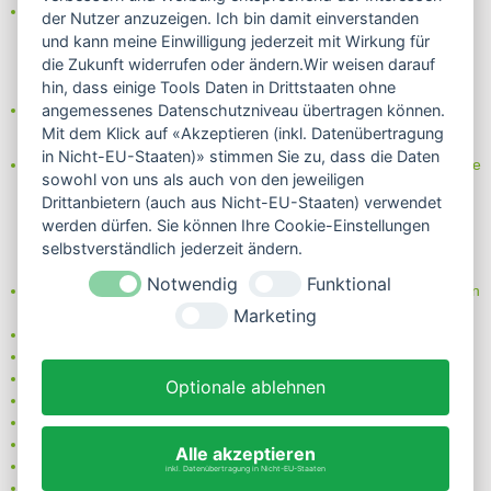
Das Internetsiegel "GEPRÜFTER SHOP – Sicher einkaufen":
der Nutzer anzuzeigen. Ich bin damit einverstanden
und kann meine Einwilligung jederzeit mit Wirkung für
die Zukunft widerrufen oder ändern.Wir weisen darauf
hin, dass einige Tools Daten in Drittstaaten ohne
Partner von:
angemessenes Datenschutzniveau übertragen können.
Wine in Moderation - bewußt genießen
Mit dem Klick auf «Akzeptieren (inkl. Datenübertragung
in Nicht-EU-Staaten)» stimmen Sie zu, dass die Daten
Erfahren Sie mehr über Biowein in unserem Blog oder Folgen Sie
sowohl von uns als auch von den jeweiligen
uns!
Drittanbietern (auch aus Nicht-EU-Staaten) verwendet
Blog
werden dürfen. Sie können Ihre Cookie-Einstellungen
Facebook
selbstverständlich jederzeit ändern.
Instagram
Notwendig
Funktional
Neben einem ausgesuchten Sortiment an Biowein, Biospirituosen
und Biofeinkost bieten wir Ihnen u.a. folgende
Vorteile
:
Marketing
große Auswahl
nur 5,79 EUR Versand (DE)
ab 95 EUR frei Haus (DE)
Optionale ablehnen
14 Tage Rückgaberecht
sichere Zahlung
Kauf auf Rechnung
Alle akzeptieren
bei Vorkasse -2%
inkl. Datenübertragung in Nicht-EU-Staaten
Bio-zertifizierter Shop