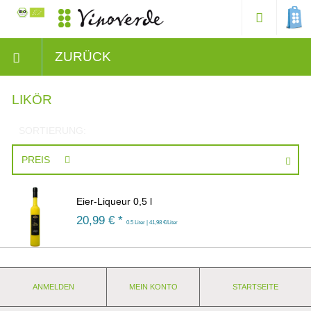
ZURÜCK
LIKÖR
SORTIERUNG:
PREIS
Eier-Liqueur 0,5 l
20,99
€ *
0.5 Liter | 41,98 €/Liter
ANMELDEN
MEIN KONTO
STARTSEITE