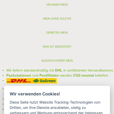
VEGANER WEIN
WEIN OHNE SULFITE
DEMETER WEIN
WAS IST WEINSTEIN?
ALKOHOLFREIER WEIN
Wir liefern standardmäßig mit
DHL
in zertifizierten Versandkartons.
Packstationen
und
Postfilialen
werden
CO2-neutral
beliefert.
Bei uns können Sie unter folgenden
sicheren Zahlungsarten
Wir verwenden Cookies!
auswählen:
- Vorkasse (-2%)
Diese Seite nutzt Website Tracking-Technologien von
- Rechnung
Dritten, um ihre Dienste anzubieten, stetig zu
- Lastschrift/Bankeinzug
verbessern und Werbung entsprechend der Interessen