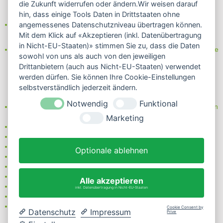
die Zukunft widerrufen oder ändern.Wir weisen darauf
hin, dass einige Tools Daten in Drittstaaten ohne
Partner von:
angemessenes Datenschutzniveau übertragen können.
Wine in Moderation - bewußt genießen
Mit dem Klick auf «Akzeptieren (inkl. Datenübertragung
in Nicht-EU-Staaten)» stimmen Sie zu, dass die Daten
Erfahren Sie mehr über Biowein in unserem Blog oder Folgen Sie
sowohl von uns als auch von den jeweiligen
uns!
Drittanbietern (auch aus Nicht-EU-Staaten) verwendet
Blog
werden dürfen. Sie können Ihre Cookie-Einstellungen
Facebook
selbstverständlich jederzeit ändern.
Instagram
Notwendig
Funktional
Neben einem ausgesuchten Sortiment an Biowein, Biospirituosen
und Biofeinkost bieten wir Ihnen u.a. folgende
Vorteile
:
Marketing
große Auswahl
nur 5,79 EUR Versand (DE)
ab 95 EUR frei Haus (DE)
Optionale ablehnen
14 Tage Rückgaberecht
sichere Zahlung
Kauf auf Rechnung
Alle akzeptieren
bei Vorkasse -2%
inkl. Datenübertragung in Nicht-EU-Staaten
Bio-zertifizierter Shop
CO2-neutraler Versand
Cookie Consent by
Datenschutz
Impressum
Prive