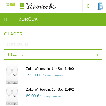
ZURÜCK
GLÄSER
SORTIERUNG:
TITEL
Zalto Whitewein, 6er Set, 11400
199,00
€ *
6 Stück | 33,17 €/Stück
Zalto Whitewein, 2er Set, 11402
69,00
€ *
2 Stück | 34,50 €/Stück