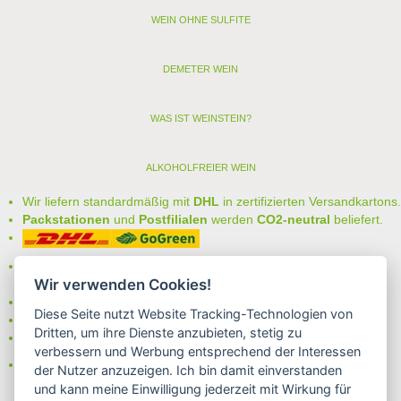
WEIN OHNE SULFITE
DEMETER WEIN
WAS IST WEINSTEIN?
ALKOHOLFREIER WEIN
Wir liefern standardmäßig mit
DHL
in zertifizierten Versandkartons.
Packstationen
und
Postfilialen
werden
CO2-neutral
beliefert.
Bei uns können Sie unter folgenden
sicheren Zahlungsarten
Wir verwenden Cookies!
auswählen:
- Vorkasse (-2%)
Diese Seite nutzt Website Tracking-Technologien von
- Rechnung
Dritten, um ihre Dienste anzubieten, stetig zu
- Lastschrift/Bankeinzug
verbessern und Werbung entsprechend der Interessen
Das Internetsiegel "GEPRÜFTER SHOP – Sicher einkaufen":
der Nutzer anzuzeigen. Ich bin damit einverstanden
und kann meine Einwilligung jederzeit mit Wirkung für