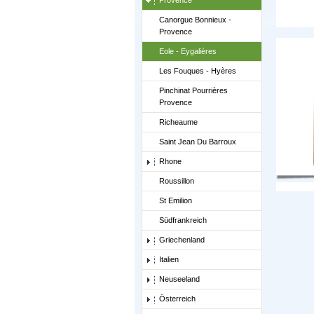
Provence
Canorgue Bonnieux -
Provence
Eole - Eygalières
Les Fouques - Hyères
Pinchinat Pourrières
Provence
Richeaume
Saint Jean Du Barroux
Rhone
Roussillon
St Emilion
Südfrankreich
Griechenland
Italien
Neuseeland
Österreich