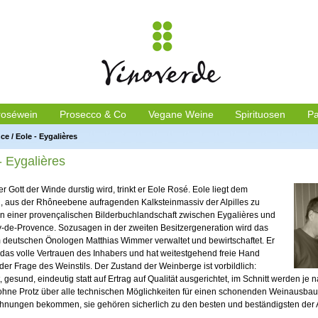
roséwein
Prosecco & Co
Vegane Weine
Spirituosen
Pa
nce
/
Eole - Eygalières
- Eygalières
 Gott der Winde durstig wird, trinkt er Eole Rosé. Eole liegt dem
n, aus der Rhôneebene aufragenden Kalksteinmassiv der Alpilles zu
in einer provençalischen Bilderbuchlandschaft zwischen Eygalières und
-de-Provence. Sozusagen in der zweiten Besitzergeneration wird das
 deutschen Önologen Matthias Wimmer verwaltet und bewirtschaftet. Er
 das volle Vertrauen des Inhabers und hat weitestgehend freie Hand
der Frage des Weinstils. Der Zustand der Weinberge ist vorbildlich:
, gesund, eindeutig statt auf Ertrag auf Qualität ausgerichtet, im Schnitt werden je
 ohne Protz über alle technischen Möglichkeiten für einen schonenden Weinausba
hnungen bekommen, sie gehören sicherlich zu den besten und beständigsten der A