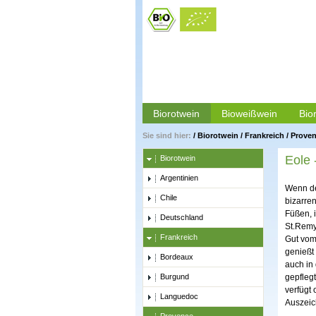
Biorotwein
Bioweißwein
Bio
Sie sind hier:
/
Biorotwein
/
Frankreich
/
Prove
Eole 
Biorotwein
Argentinien
Wenn der
Chile
bizarre
Füßen, 
Deutschland
St.Remy
Frankreich
Gut vom
genießt
Bordeaux
auch in 
Burgund
gepflegt
verfügt
Languedoc
Auszeic