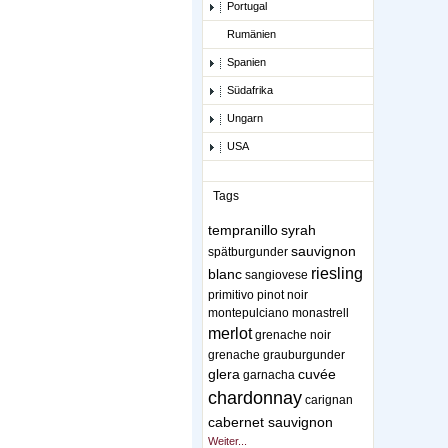
Portugal
Rumänien
Spanien
Südafrika
Ungarn
USA
Tags
tempranillo
syrah
sauvignon
spätburgunder
riesling
blanc
sangiovese
primitivo
pinot noir
montepulciano
monastrell
merlot
grenache noir
grenache
grauburgunder
glera
cuvée
garnacha
chardonnay
carignan
cabernet sauvignon
Weiter...