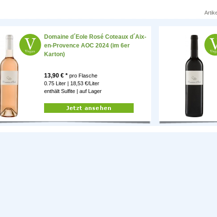
Artik
Domaine d´Eole Rosé Coteaux d´Aix-
en-Provence AOC 2024 (im 6er
Karton)
13,90
€ *
pro Flasche
0.75 Liter | 18,53 €/Liter
enthält Sulfite |
auf Lager