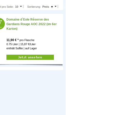
el pro Seite:
10
Sortierung:
Preis
Domaine d´Eole Réserve des
Gardians Rouge AOC 2022 (im 6er
Karton)
11,90
€ *
pro Flasche
0.75 Liter | 15,87 €/Liter
enthält Sulfite |
auf Lager