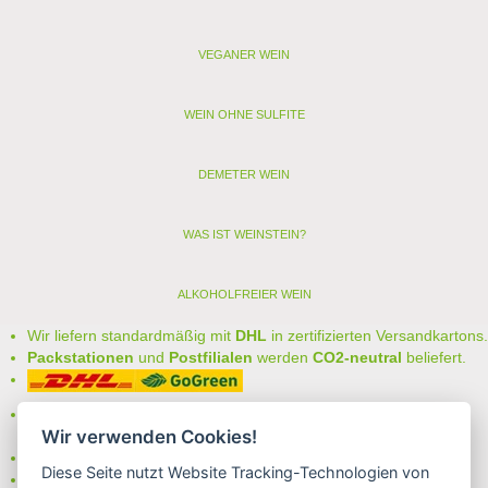
VEGANER WEIN
WEIN OHNE SULFITE
DEMETER WEIN
WAS IST WEINSTEIN?
ALKOHOLFREIER WEIN
Wir liefern standardmäßig mit
DHL
in zertifizierten Versandkartons.
Packstationen
und
Postfilialen
werden
CO2-neutral
beliefert.
Bei uns können Sie unter folgenden
sicheren Zahlungsarten
Wir verwenden Cookies!
auswählen:
- Vorkasse (-2%)
Diese Seite nutzt Website Tracking-Technologien von
- Rechnung