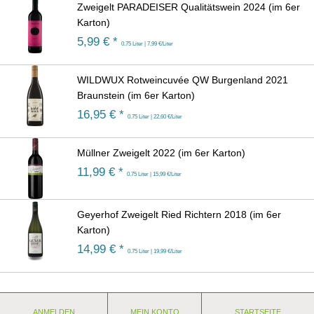
Zweigelt PARADEISER Qualitätswein 2024 (im 6er
Karton)
5,99
€ *
0.75 Liter | 7,99 €/Liter
WILDWUX Rotweincuvée QW Burgenland 2021
Braunstein (im 6er Karton)
16,95
€ *
0.75 Liter | 22,60 €/Liter
Müllner Zweigelt 2022 (im 6er Karton)
11,99
€ *
0.75 Liter | 15,99 €/Liter
Geyerhof Zweigelt Ried Richtern 2018 (im 6er
Karton)
14,99
€ *
0.75 Liter | 19,99 €/Liter
ANMELDEN
MEIN KONTO
STARTSEITE