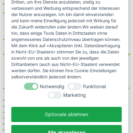
Dritten, um ihre Dienste anzubieten, stetig zu
- Lastschrift/Bankeinzug
verbessern und Werbung entsprechend der Interessen
Das Internetsiegel "GEPRÜFTER SHOP – Sicher einkaufen":
der Nutzer anzuzeigen. Ich bin damit einverstanden
und kann meine Einwilligung jederzeit mit Wirkung für
die Zukunft widerrufen oder ändern.Wir weisen darauf
hin, dass einige Tools Daten in Drittstaaten ohne
Partner von:
angemessenes Datenschutzniveau übertragen können.
Wine in Moderation - bewußt genießen
Mit dem Klick auf «Akzeptieren (inkl. Datenübertragung
in Nicht-EU-Staaten)» stimmen Sie zu, dass die Daten
Erfahren Sie mehr über Biowein in unserem Blog oder Folgen Sie
sowohl von uns als auch von den jeweiligen
uns!
Drittanbietern (auch aus Nicht-EU-Staaten) verwendet
Blog
werden dürfen. Sie können Ihre Cookie-Einstellungen
Facebook
selbstverständlich jederzeit ändern.
Instagram
Notwendig
Funktional
Neben einem ausgesuchten Sortiment an Biowein, Biospirituosen
und Biofeinkost bieten wir Ihnen u.a. folgende
Vorteile
:
Marketing
große Auswahl
nur 5,79 EUR Versand (DE)
ab 95 EUR frei Haus (DE)
Optionale ablehnen
14 Tage Rückgaberecht
sichere Zahlung
Kauf auf Rechnung
Alle akzeptieren