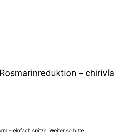
osmarinreduktion – chirivía
rm – einfach spitze. Weiter so bitte…