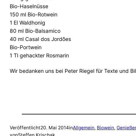
Bio-Haselnüsse
150 ml Bio-Rotwein
1 El Waldhonig
80 ml Bio-Balsamico
40 ml Casal dos Jordões
Bio-Portwein
1 Tl gehackter Rosmarin
Wir bedanken uns bei Peter Riegel für Texte und Bil
Veröffentlicht
20. Mai 2014
in
Allgemein
, 
Biowein
, 
Genießer
von
Steffen Krischak