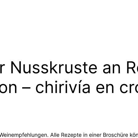
er Nusskruste an 
n – chirivía en cr
einempfehlungen. Alle Rezepte in einer Broschüre kön