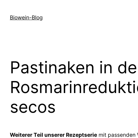
Zum
Inhalt
Biowein-Blog
springen
Pastinaken in d
Rosmarinreduktio
secos
Weiterer Teil unserer Rezeptserie
mit passenden W