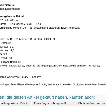
verzeichnis:
ben, Kohlendioxid
tangaben je 100 ml:
 328 kJ / 78 kcal
drate: 0,82 g, davon Zucker: 0,12 g
geringfügige Mengen von Fett, gesättigten Fettsäuren, Eiweiß und Salz.
:
stelle: FR-BIO-01 (vorher FR-BIO 01) ECOCERT
: Demeter
r (g/l): 1,1
Vol. %): 12,5
l): 5,3
 (mg/l): 18
 gesamt (mg/l): 84
inweis: enthält Sulfite, Milch, Ei (als vegan gekennzeichnete Weine enthalten nur Sulfite)
nderen Weine von Gaudry - Sancerre
rbringer: Peter Riegel Weinimport GmbH, Weine aus kontrolliert ökologischem Anbau, Stein
n, die diesen Artikel gekauft haben, kauften auch:
aillengewinner Paket
Finca Enguera Tempranillo
Château Couronneau