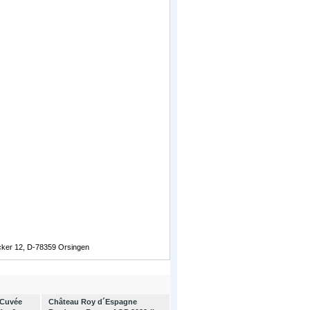
äcker 12, D-78359 Orsingen
 Cuvée
Château Roy d´Espagne