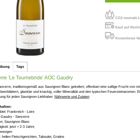
CO2-neutrale L
Kauf auf Rech
Kostenloser Ve
eibung
Tags
rre 'Le Tournebride' AOC Gaudry
ancerre, traditionsgemäß aus Sauvignon Blanc gekeltert, offenbart eine saftige Frucht von r
beerblättern, glasklar und knackig, voller Mineralität und den typischen Feuersteinaromen. Ei
ung für jeden Sauvignon-Liebhaber.
Nährwerte und Zutaten
haften:
iet: Frankreich - Loire
 Gaudry - Sancerre
n: Sauvignon Blanc
gkeit: jetzt + 2-3 Jahre
sgewogen
: hellen Fleischgerichten, Taboulet, Gratins