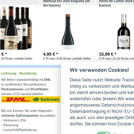
Valencia DO 2025 Enguera (im
Pierre de Cartier 2024 
6er Karton)
Karton)
0
€ *
4,95
€ *
15,99
€ *
4,33 €/Liter | enthält Sulfite
0.75 Liter | 6,60 €/Liter | enthält Sulfite
0.75 Liter | 21,32 €/Liter | en
Wir verwenden Cookies!
Lieferung - Bezahlung
Wissenswertes
Diese Seite nutzt Website Track
Wir liefern standardmäßig mit
DHL
Erfahren Sie mehr über
in zertifizierten Versandkartons.
Biowein in unserem Blog
stetig zu verbessern und Werbu
Packstationen
und
Postfilialen
oder Folgen Sie uns!
bin damit einverstanden und kann
werden CO2-neutral beliefert.
Blog
widerrufen oder ändern.Wir weis
Facebook
angemessenes Datenschutzniveau
Datenübertragung in Nicht-EU-S
Bei uns können Sie unter folgenden
Instagram
sicheren Zahlungsarten
auswählen:
als auch von den jeweiligen Dr
- Vorkasse (-2%)
Alle Bioweine
dürfen. Sie können Ihre Cookie-E
- Rechnung
Veganer Wein
- Lastschrift/Bankeinzug
Wein ohne Sulfite