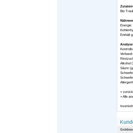
Zutaten
Bio Trau
Nährwer
Energie:
Kohlenhy
Enthält 
Analyse
Kontroll
Verband
Restzucke
Alkohol (
Säure (g/
Schwefel
Schwefel
Allergenh
< zurück
> Alle a
Inverkeh
Kunde
Goldmed