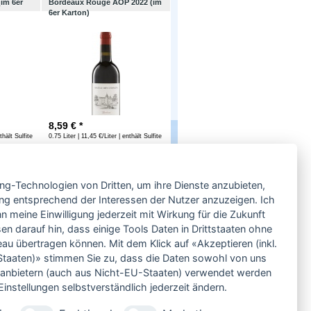
(im 6er
Bordeaux Rouge AOP 2022 (im
6er Karton)
8,59
€ *
thält Sulfite
0.75 Liter | 11,45 €/Liter | enthält Sulfite
Service
ing-Technologien von Dritten, um ihre Dienste anzubieten,
Neben einem ausgesuchten Sortiment an
Biowein, Biospirituosen und Biofeinkost bieten
ng entsprechend der Interessen der Nutzer anzuzeigen. Ich
wir Ihnen u.a. folgende
Vorteile
:
 meine Einwilligung jederzeit mit Wirkung für die Zukunft
große Auswahl
en darauf hin, dass einige Tools Daten in Drittstaaten ohne
nur 5,79 EUR Versand (DE)
 übertragen können. Mit dem Klick auf «Akzeptieren (inkl.
ab 95 EUR frei Haus (DE)
taaten)» stimmen Sie zu, dass die Daten sowohl von uns
14 Tage Rückgaberecht
ittanbietern (auch aus Nicht-EU-Staaten) verwendet werden
sichere Zahlung
instellungen selbstverständlich jederzeit ändern.
Kauf auf Rechnung
bei Vorkasse -2%