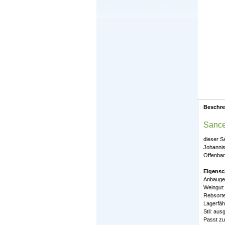
Beschr
Sance
dieser S
Johannis
Offenbar
Eigensc
Anbaugeb
Weingut:
Rebsorte
Lagerfähi
Stil: au
Passt zu