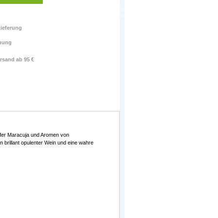
ieferung
nung
rsand ab 95 €
eifer Maracuja und Aromen von
n brillant opulenter Wein und eine wahre