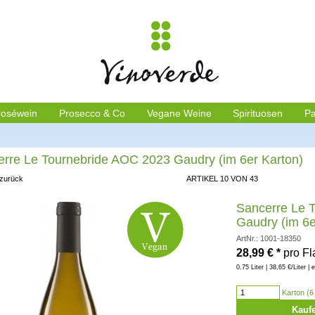
roséwein
Prosecco & Co
Vegane Weine
Spirituosen
Pa
rre Le Tournebride AOC 2023 Gaudry (im 6er Karton)
 zurück
ARTIKEL 10 VON 43
Sancerre Le 
Gaudry (im 6e
ArtNr.: 1001-18350
28,99
€
*
pro F
0.75 Liter | 38,65 €/Liter | 
Karton (6 
Kauf