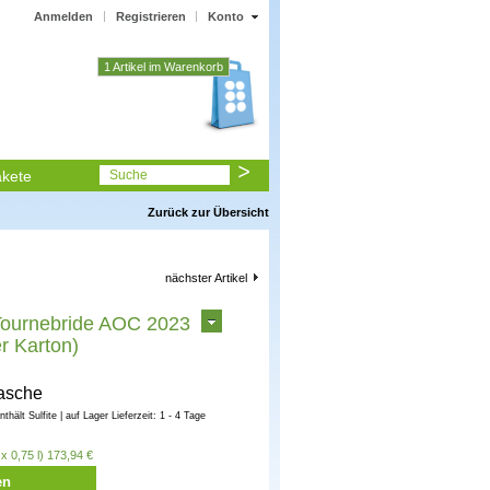
Anmelden
Registrieren
Konto
1 Artikel im Warenkorb
kete
Suche
Zurück zur Übersicht
nächster Artikel
Tournebride AOC 2023
r Karton)
lasche
enthält Sulfite | auf Lager Lieferzeit: 1 - 4 Tage
x 0,75 l) 173,94 €
en