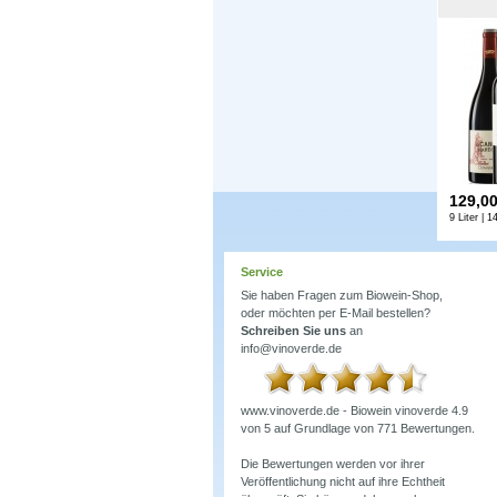
129,0
9 Liter | 1
Service
Sie haben Fragen zum Biowein-Shop,
oder möchten per E-Mail bestellen?
Schreiben Sie uns
an
info@vinoverde.de
www.vinoverde.de - Biowein
vinoverde
4.9
von
5
auf Grundlage von
771
Bewertungen.
Die Bewertungen werden vor ihrer
Veröffentlichung nicht auf ihre Echtheit