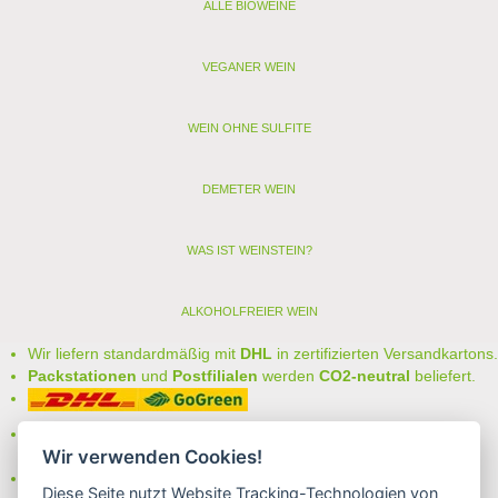
ALLE BIOWEINE
VEGANER WEIN
WEIN OHNE SULFITE
DEMETER WEIN
WAS IST WEINSTEIN?
ALKOHOLFREIER WEIN
Wir liefern standardmäßig mit
DHL
in zertifizierten Versandkartons.
Packstationen
und
Postfilialen
werden
CO2-neutral
beliefert.
Bei uns können Sie unter folgenden
sicheren Zahlungsarten
Wir verwenden Cookies!
auswählen:
- Vorkasse (-2%)
Diese Seite nutzt Website Tracking-Technologien von