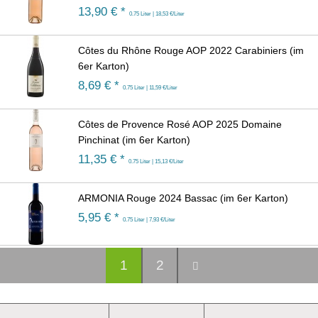
13,90
€ *
0.75 Liter | 18,53 €/Liter
Côtes du Rhône Rouge AOP 2022 Carabiniers (im
6er Karton)
8,69
€ *
0.75 Liter | 11,59 €/Liter
Côtes de Provence Rosé AOP 2025 Domaine
Pinchinat (im 6er Karton)
11,35
€ *
0.75 Liter | 15,13 €/Liter
ARMONIA Rouge 2024 Bassac (im 6er Karton)
5,95
€ *
0.75 Liter | 7,93 €/Liter
1
2