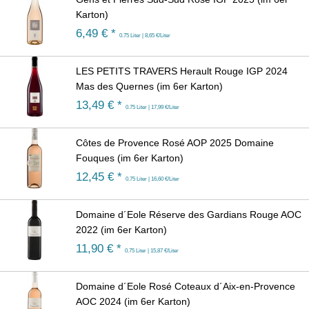
Karton)
6,49
€ *
0.75 Liter | 8,65 €/Liter
LES PETITS TRAVERS Herault Rouge IGP 2024
Mas des Quernes (im 6er Karton)
13,49
€ *
0.75 Liter | 17,99 €/Liter
Côtes de Provence Rosé AOP 2025 Domaine
Fouques (im 6er Karton)
12,45
€ *
0.75 Liter | 16,60 €/Liter
Domaine d´Eole Réserve des Gardians Rouge AOC
2022 (im 6er Karton)
11,90
€ *
0.75 Liter | 15,87 €/Liter
Domaine d´Eole Rosé Coteaux d´Aix-en-Provence
AOC 2024 (im 6er Karton)