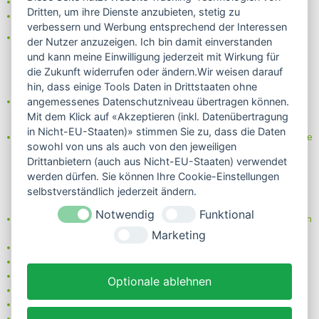
- Rechnung
Dritten, um ihre Dienste anzubieten, stetig zu
- Lastschrift/Bankeinzug
verbessern und Werbung entsprechend der Interessen
Das Internetsiegel "GEPRÜFTER SHOP – Sicher einkaufen":
der Nutzer anzuzeigen. Ich bin damit einverstanden
und kann meine Einwilligung jederzeit mit Wirkung für
die Zukunft widerrufen oder ändern.Wir weisen darauf
hin, dass einige Tools Daten in Drittstaaten ohne
Partner von:
angemessenes Datenschutzniveau übertragen können.
Wine in Moderation - bewußt genießen
Mit dem Klick auf «Akzeptieren (inkl. Datenübertragung
in Nicht-EU-Staaten)» stimmen Sie zu, dass die Daten
Erfahren Sie mehr über Biowein in unserem Blog oder Folgen Sie
sowohl von uns als auch von den jeweiligen
uns!
Drittanbietern (auch aus Nicht-EU-Staaten) verwendet
Blog
werden dürfen. Sie können Ihre Cookie-Einstellungen
Facebook
selbstverständlich jederzeit ändern.
Instagram
Notwendig
Funktional
Neben einem ausgesuchten Sortiment an Biowein, Biospirituosen
und Biofeinkost bieten wir Ihnen u.a. folgende
Vorteile
:
Marketing
große Auswahl
nur 5,79 EUR Versand (DE)
ab 95 EUR frei Haus (DE)
Optionale ablehnen
14 Tage Rückgaberecht
sichere Zahlung
Kauf auf Rechnung