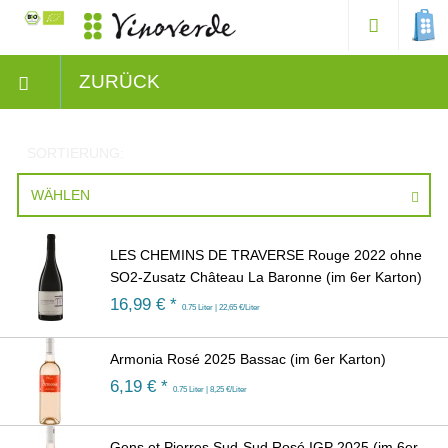
ZURÜCK
SORTIERUNG:
WÄHLEN
LES CHEMINS DE TRAVERSE Rouge 2022 ohne
SO2-Zusatz Château La Baronne (im 6er Karton)
16,99
€ *
0.75 Liter | 22,65 €/Liter
Armonia Rosé 2025 Bassac (im 6er Karton)
6,19
€ *
0.75 Liter | 8,25 €/Liter
Gens et Pierres Sud-Sud Rosé IGP 2025 (im 6er