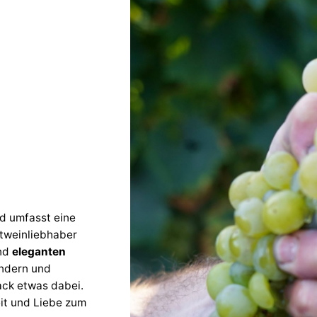
d umfasst eine
otweinliebhaber
nd
eleganten
undern und
ack etwas dabei.
eit und Liebe zum