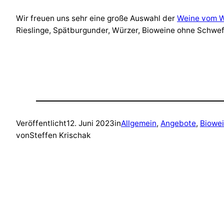
Wir freuen uns sehr eine große Auswahl der
Weine vom W
Rieslinge, Spätburgunder, Würzer, Bioweine ohne Schwef
Veröffentlicht
12. Juni 2023
in
Allgemein
, 
Angebote
, 
Biowe
von
Steffen Krischak