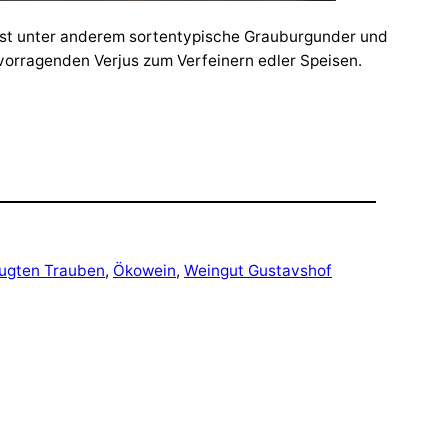
st unter anderem sortentypische Grauburgunder und
vorragenden Verjus zum Verfeinern edler Speisen.
eugten Trauben
, 
Ökowein
, 
Weingut Gustavshof