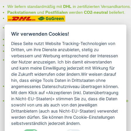
Wir liefern standardmäßig mit
DHL
in zertifizierten Versandkartons.
Packstationen
und
Postfilialen
werden
CO2-neutral
beliefert.
Bei uns können Sie unter folgenden
sicheren Zahlungsarten
auswählen:
Wir verwenden Cookies!
- Vorkasse (-2%)
Diese Seite nutzt Website Tracking-Technologien von
- Rechnung
Dritten, um ihre Dienste anzubieten, stetig zu
- Lastschrift/Bankeinzug
verbessern und Werbung entsprechend der Interessen
Das Internetsiegel "GEPRÜFTER SHOP – Sicher einkaufen":
der Nutzer anzuzeigen. Ich bin damit einverstanden
und kann meine Einwilligung jederzeit mit Wirkung für
die Zukunft widerrufen oder ändern.Wir weisen darauf
hin, dass einige Tools Daten in Drittstaaten ohne
Partner von:
angemessenes Datenschutzniveau übertragen können.
Wine in Moderation - bewußt genießen
Mit dem Klick auf «Akzeptieren (inkl. Datenübertragung
in Nicht-EU-Staaten)» stimmen Sie zu, dass die Daten
Erfahren Sie mehr über Biowein in unserem Blog oder Folgen Sie
sowohl von uns als auch von den jeweiligen
uns!
Drittanbietern (auch aus Nicht-EU-Staaten) verwendet
Blog
werden dürfen. Sie können Ihre Cookie-Einstellungen
Facebook
selbstverständlich jederzeit ändern.
Instagram