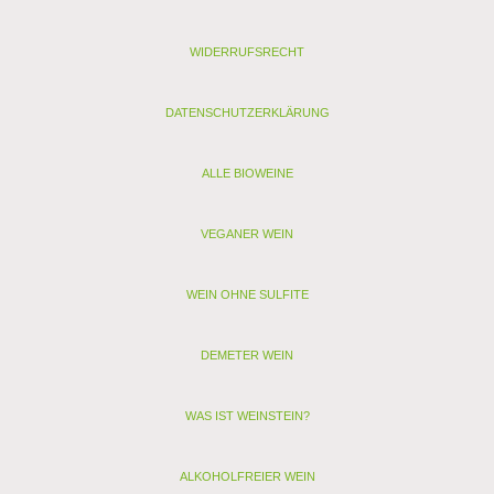
Kontrollstelle: DE-ÖKO-001
Verband:
WIDERRUFSRECHT
Restzucker (g/l): 0,9
Alkohol (Vol. %): 12,3
Säure (g/l): 5,1
DATENSCHUTZERKLÄRUNG
Schwefel (mg/l): 28
Schwefel gesamt (mg/l): 89
Allergenhinweis: enthält Sulfite, Milch, Ei (als vegan
ALLE BIOWEINE
gekennzeichnete Weine enthalten nur Sulfite)
VEGANER WEIN
< zurück
> Alle anderen Weine von Riegel
WEIN OHNE SULFITE
DEMETER WEIN
WAS IST WEINSTEIN?
ALKOHOLFREIER WEIN