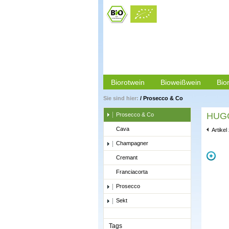
Biorotwein
Bioweißwein
Bio
Sie sind hier:
/
Prosecco & Co
HUGO,
Prosecco & Co
Cava
Artikel
Champagner
Cremant
Franciacorta
Prosecco
Sekt
Tags