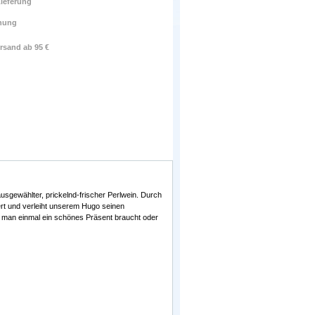
ieferung
nung
rsand ab 95 €
ausgewählter, prickelnd-frischer Perlwein. Durch
rt und verleiht unserem Hugo seinen
 man einmal ein schönes Präsent braucht oder