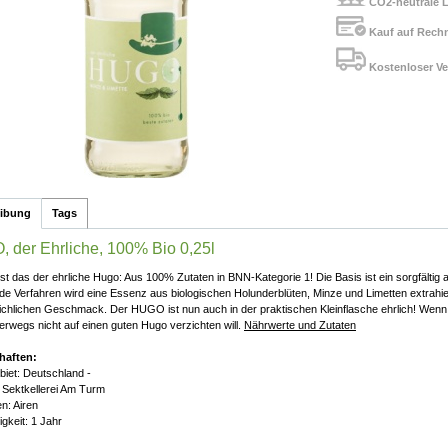
CO2-neutrale L
Kauf auf Rech
Kostenloser Ve
eibung
Tags
 der Ehrliche, 100% Bio 0,25l
ist das der ehrliche Hugo: Aus 100% Zutaten in BNN-Kategorie 1! Die Basis ist ein sorgfältig 
e Verfahren wird eine Essenz aus biologischen Holunderblüten, Minze und Limetten extrahie
ichlichen Geschmack. Der HUGO ist nun auch in der praktischen Kleinflasche ehrlich! Wenn
erwegs nicht auf einen guten Hugo verzichten will.
Nährwerte und Zutaten
haften:
iet: Deutschland -
 Sektkellerei Am Turm
n: Airen
gkeit: 1 Jahr