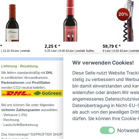
 *
2,25
€ *
59,79
€ *
 | 13,31 €/Liter | enthält
0.25 Liter | 9,00 €/Liter | enthält Sulfite
9 Liter | 6,64 €/Liter | enthält
Wir verwenden Cookies!
Lieferung - Bezahlung
Wissenswertes
Diese Seite nutzt Website Track
Wir liefern standardmäßig mit
DHL
Erfahren Sie mehr über
in zertifizierten Versandkartons.
Biowein in unserem Blog
stetig zu verbessern und Werbu
Packstationen
und
Postfilialen
oder Folgen Sie uns!
bin damit einverstanden und kann
werden CO2-neutral beliefert.
Blog
widerrufen oder ändern.Wir weis
Facebook
angemessenes Datenschutzniveau
Datenübertragung in Nicht-EU-S
Bei uns können Sie unter folgenden
Instagram
sicheren Zahlungsarten
auswählen:
als auch von den jeweiligen Dr
- Vorkasse (-2%)
Alle Bioweine
dürfen. Sie können Ihre Cookie-E
- Rechnung
Veganer Wein
- Lastschrift/Bankeinzug
Wein ohne Sulfite
Notwend
Demeter Wein
Das Internetsiegel "GEPRÜFTER SHOP –
Was ist Weinstein?