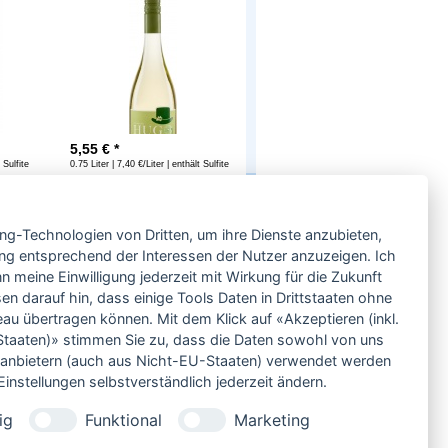
5,55
€ *
 Sulfite
0.75 Liter | 7,40 €/Liter | enthält Sulfite
Service
ing-Technologien von Dritten, um ihre Dienste anzubieten,
Neben einem ausgesuchten Sortiment an
Biowein, Biospirituosen und Biofeinkost bieten
ng entsprechend der Interessen der Nutzer anzuzeigen. Ich
wir Ihnen u.a. folgende
Vorteile
:
 meine Einwilligung jederzeit mit Wirkung für die Zukunft
große Auswahl
en darauf hin, dass einige Tools Daten in Drittstaaten ohne
nur 5,79 EUR Versand (DE)
 übertragen können. Mit dem Klick auf «Akzeptieren (inkl.
ab 95 EUR frei Haus (DE)
taaten)» stimmen Sie zu, dass die Daten sowohl von uns
14 Tage Rückgaberecht
ittanbietern (auch aus Nicht-EU-Staaten) verwendet werden
sichere Zahlung
instellungen selbstverständlich jederzeit ändern.
Kauf auf Rechnung
bei Vorkasse -2%
ig
Funktional
Marketing
Bio-zertifizierter Shop
CO2-neutraler Versand