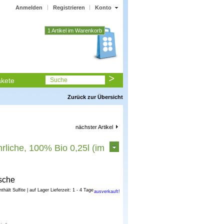
Anmelden
Registrieren
Konto
1 Artikel im Warenkorb
kete
Suche
Zurück zur Übersicht
nächster Artikel
liche, 100% Bio 0,25l (im
sche
enthält Sulfite | auf Lager Lieferzeit: 1 - 4 Tage
ausverkauft!