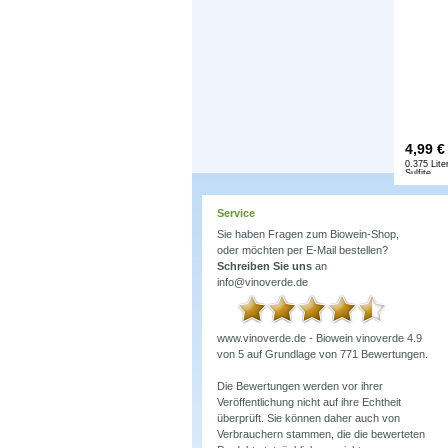
4,99
€
0.375 Liter
Sulfite
Service
Sie haben Fragen zum Biowein-Shop,
oder möchten per E-Mail bestellen?
Schreiben Sie uns
an
info@vinoverde.de
www.vinoverde.de - Biowein
vinoverde
4.9
von
5
auf Grundlage von
771
Bewertungen.
Die Bewertungen werden vor ihrer
Veröffentlichung nicht auf ihre Echtheit
überprüft. Sie können daher auch von
Verbrauchern stammen, die die bewerteten