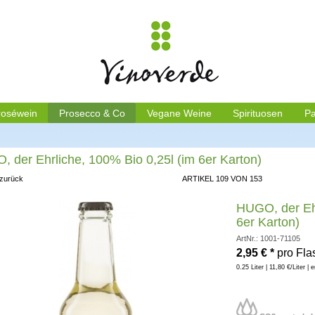
roséwein
Prosecco & Co
Vegane Weine
Spirituosen
Pa
 der Ehrliche, 100% Bio 0,25l (im 6er Karton)
 zurück
ARTIKEL 109 VON 153
HUGO, der Ehr
6er Karton)
ArtNr.: 1001-71105
2,95
€
*
pro Fla
0.25 Liter | 11,80 €/Liter | 