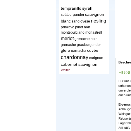
tempranillo
syrah
sauvignon
spätburgunder
riesling
blanc
sangiovese
primitivo
pinot noir
montepulciano
monastrell
merlot
grenache noir
grenache
grauburgunder
glera
cuvée
garnacha
chardonnay
carignan
Beschr
cabernet sauvignon
Weiter...
HUGO,
Für uns 
schonend
unvergle
auch unt
Eigensc
Anbaugeb
Weingut:
Rebsorte
Lagerfähi
Stil: süß