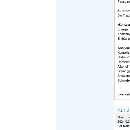
Passt zu
Zutaten
Bio Traub
Nährwer
Energie:
Kohlenhy
Enthält 
Analyse
Kontroll
Verband:
Restzuck
Alkohol (
Säure (g/
Schwefel
Schwefel
Inverkeh
Kunde
Noemus 
2024 0,3
6er Kart