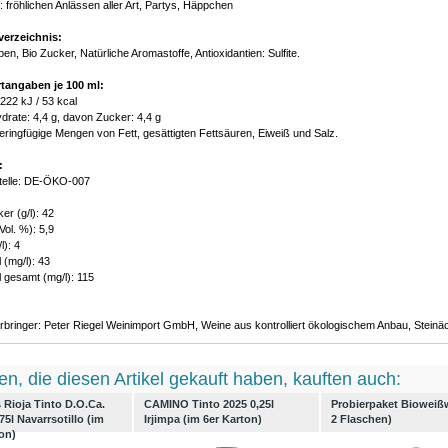
: fröhlichen Anlässen aller Art, Partys, Häppchen
verzeichnis:
en, Bio Zucker, Natürliche Aromastoffe, Antioxidantien: Sulfite.
tangaben je 100 ml:
 222 kJ / 53 kcal
drate: 4,4 g, davon Zucker: 4,4 g
geringfügige Mengen von Fett, gesättigten Fettsäuren, Eiweiß und Salz.
:
stelle: DE-ÖKO-007
er (g/l): 42
Vol. %): 5,9
l): 4
 (mg/l): 43
 gesamt (mg/l): 115
rbringer: Peter Riegel Weinimport GmbH, Weine aus kontrolliert ökologischem Anbau, Stein
n, die diesen Artikel gekauft haben, kauften auch:
Rioja Tinto D.O.Ca.
CAMINO Tinto 2025 0,25l
Probierpaket Bioweißw
75l Navarrsotillo (im
Irjimpa (im 6er Karton)
2 Flaschen)
on)