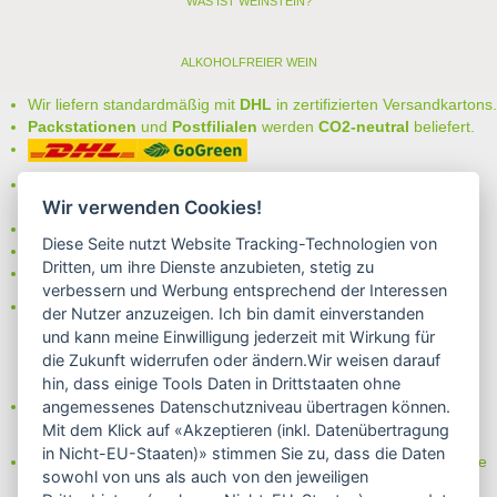
WAS IST WEINSTEIN?
ALKOHOLFREIER WEIN
Wir liefern standardmäßig mit
DHL
in zertifizierten Versandkartons.
Packstationen
und
Postfilialen
werden
CO2-neutral
beliefert.
Bei uns können Sie unter folgenden
sicheren Zahlungsarten
Wir verwenden Cookies!
auswählen:
- Vorkasse (-2%)
Diese Seite nutzt Website Tracking-Technologien von
- Rechnung
Dritten, um ihre Dienste anzubieten, stetig zu
- Lastschrift/Bankeinzug
verbessern und Werbung entsprechend der Interessen
Das Internetsiegel "GEPRÜFTER SHOP – Sicher einkaufen":
der Nutzer anzuzeigen. Ich bin damit einverstanden
und kann meine Einwilligung jederzeit mit Wirkung für
die Zukunft widerrufen oder ändern.Wir weisen darauf
hin, dass einige Tools Daten in Drittstaaten ohne
Partner von:
angemessenes Datenschutzniveau übertragen können.
Wine in Moderation - bewußt genießen
Mit dem Klick auf «Akzeptieren (inkl. Datenübertragung
in Nicht-EU-Staaten)» stimmen Sie zu, dass die Daten
Erfahren Sie mehr über Biowein in unserem Blog oder Folgen Sie
sowohl von uns als auch von den jeweiligen
uns!