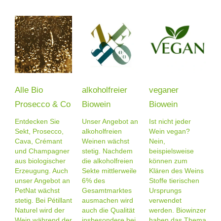
Alle Bio
alkoholfreier
veganer
Prosecco & Co
Biowein
Biowein
Entdecken Sie
Unser Angebot an
Ist nicht jeder
Sekt, Prosecco,
alkoholfreien
Wein vegan?
Cava, Crémant
Weinen wächst
Nein,
und Champagner
stetig. Nachdem
beispielsweise
aus biologischer
die alkoholfreien
können zum
Erzeugung. Auch
Sekte mittlerweile
Klären des Weins
unser Angebot an
6% des
Stoffe tierischen
PetNat wächst
Gesamtmarktes
Ursprungs
stetig. Bei Pétillant
ausmachen wird
verwendet
Naturel wird der
auch die Qualität
werden. Biowinzer
Wein während der
insbesondere bei
haben das Thema