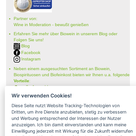
Partner von:
Wine in Moderation - bewußt genießen
Erfahren Sie mehr über Biowein in unserem Blog oder
Folgen Sie uns!
Blog
Facebook
Instagram
Neben einem ausgesuchten Sortiment an Biowein,
Biospirituosen und Biofeinkost bieten wir Ihnen u.a. folgende
Vorteile
:
große Auswahl
nur 5,79 EUR Versand (DE)
Wir verwenden Cookies!
ab 95 EUR frei Haus (DE)
14 Tage Rückgaberecht
Diese Seite nutzt Website Tracking-Technologien von
sichere Zahlung
Dritten, um ihre Dienste anzubieten, stetig zu verbessern
Kauf auf Rechnung
und Werbung entsprechend der Interessen der Nutzer
bei Vorkasse -2%
anzuzeigen. Ich bin damit einverstanden und kann meine
Bio-zertifizierter Shop
Einwilligung jederzeit mit Wirkung für die Zukunft widerrufen
CO2-neutraler Versand