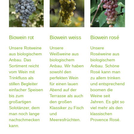
Biowein rot
Biowein weiss
Biowein rosé
Unsere Rotweine
Unsere
Unsere
aus biologischem
Weißweine aus
Roséweine aus
Anbau. Das
biologischem
biologischem
Sortiment reicht
Anbau. Wir haben
Anbau. Schöne
vom Wein mit
sowohl den
Rosé kann man
Trinkfluss als
perfekten Wein
zu allem trinken
stillen Begleiter
für einen lauen
und entsprechend
einfacher Speisen
Abend auf der
boomen die
bis zum
Terrasse als auch
Weine seit
großartigen
den großen
Jahren. Es gibt so
Solotänzer, dem
Klassiker zu Fisch
viel mehr als den
man noch lange
und
klassischen
nachschmecken
Meeresfrüchten.
Provence Rosé.
kann.