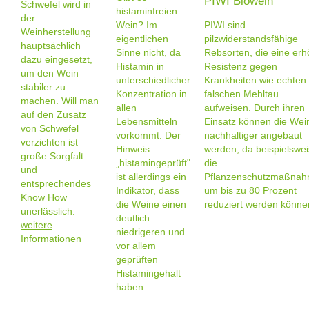
PIWI Biowein
Schwefel wird in
histaminfreien
der
Wein? Im
PIWI sind
Weinherstellung
eigentlichen
pilzwiderstandsfähige
hauptsächlich
Sinne nicht, da
Rebsorten, die eine erh
dazu eingesetzt,
Histamin in
Resistenz gegen
um den Wein
unterschiedlicher
Krankheiten wie echten
stabiler zu
Konzentration in
falschen Mehltau
machen. Will man
allen
aufweisen. Durch ihren
auf den Zusatz
Lebensmitteln
Einsatz können die Wei
von Schwefel
vorkommt. Der
nachhaltiger angebaut
verzichten ist
Hinweis
werden, da beispielswe
große Sorgfalt
„histamingeprüft"
die
und
ist allerdings ein
Pflanzenschutzmaßna
entsprechendes
Indikator, dass
um bis zu 80 Prozent
Know How
die Weine einen
reduziert werden könne
unerlässlich.
deutlich
weitere
niedrigeren und
Informationen
vor allem
geprüften
Histamingehalt
haben.