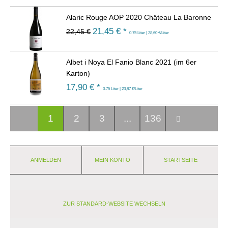
Alaric Rouge AOP 2020 Château La Baronne
21,45
€ *
22,45 €
0.75 Liter | 28,60 €/Liter
Albet i Noya El Fanio Blanc 2021 (im 6er
Karton)
17,90
€ *
0.75 Liter | 23,87 €/Liter
1
2
3
...
136
ANMELDEN
MEIN KONTO
STARTSEITE
ZUR STANDARD-WEBSITE WECHSELN