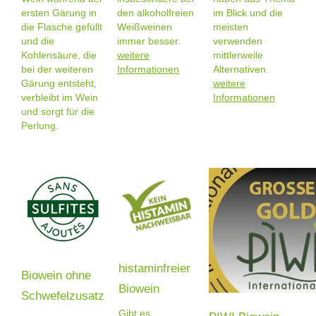
ersten Gärung in
den alkoholfreien
im Blick und die
die Flasche gefüllt
Weißweinen
meisten
und die
immer besser.
verwenden
Kohlensäure, die
weitere
mittlerweile
bei der weiteren
Informationen
Alternativen.
Gärung entsteht,
weitere
verbleibt im Wein
Informationen
und sorgt für die
Perlung.
histaminfreier
Biowein ohne
Biowein
Schwefelzusatz
Gibt es