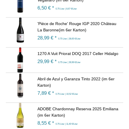
Vegalfaro (im 6er Karton)
6,50
€ *
0.75 Liter | 8,67 €/Liter
'Pièce de Roche' Rouge IGP 2020 Château
La Baronne(im 6er Karton)
28,99
€ *
0.75 Liter | 38,65 €/Liter
1270 A Vuit Priorat DOQ 2017 Celler Hidalgo
29,99
€ *
0.75 Liter | 39,99 €/Liter
Abril de Azul y Garanza Tinto 2022 (im 6er
Karton)
7,89
€ *
0.75 Liter | 10,52 €/Liter
ADOBE Chardonnay Reserva 2025 Emiliana
(im 6er Karton)
8,55
€ *
0.75 Liter | 11,40 €/Liter