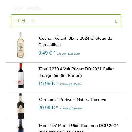
SORTIERUNG:
TITEL
'Cochon Volant' Blanc 2024 Château de
Caraguilhes
9,49
€ *
0.75 Liter | 12,65 €/Liter
'Fina' 1270 A Vuit Priorat DO 2021 Celler
Hidalgo (im 6er Karton)
15,99
€ *
0.75 Liter | 21,32 €/Liter
'Graham's' Portwein Natura Reserve
20,99
€ *
0.75 Liter | 27,99 €/Liter
'Merlol.lia' Merlot Utiel-Requena DOP 2024