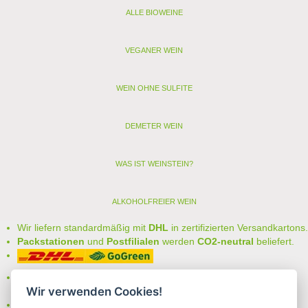
ALLE BIOWEINE
VEGANER WEIN
WEIN OHNE SULFITE
DEMETER WEIN
WAS IST WEINSTEIN?
ALKOHOLFREIER WEIN
Wir liefern standardmäßig mit
DHL
in zertifizierten Versandkartons.
Packstationen
und
Postfilialen
werden
CO2-neutral
beliefert.
Bei uns können Sie unter folgenden
sicheren Zahlungsarten
Wir verwenden Cookies!
auswählen:
- Vorkasse (-2%)