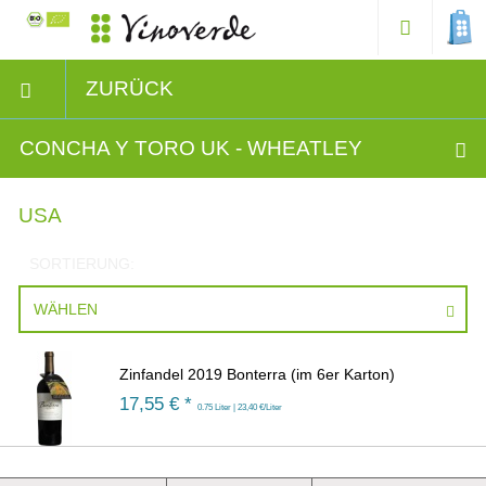
ZURÜCK
CONCHA Y TORO UK - WHEATLEY
USA
SORTIERUNG:
WÄHLEN
Zinfandel 2019 Bonterra (im 6er Karton)
17,55
€ *
0.75 Liter | 23,40 €/Liter