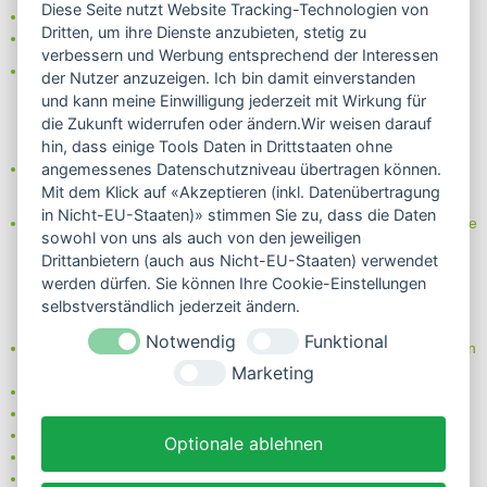
Diese Seite nutzt Website Tracking-Technologien von
- Rechnung
Dritten, um ihre Dienste anzubieten, stetig zu
- Lastschrift/Bankeinzug
verbessern und Werbung entsprechend der Interessen
Das Internetsiegel "GEPRÜFTER SHOP – Sicher einkaufen":
der Nutzer anzuzeigen. Ich bin damit einverstanden
und kann meine Einwilligung jederzeit mit Wirkung für
die Zukunft widerrufen oder ändern.Wir weisen darauf
hin, dass einige Tools Daten in Drittstaaten ohne
Partner von:
angemessenes Datenschutzniveau übertragen können.
Wine in Moderation - bewußt genießen
Mit dem Klick auf «Akzeptieren (inkl. Datenübertragung
in Nicht-EU-Staaten)» stimmen Sie zu, dass die Daten
Erfahren Sie mehr über Biowein in unserem Blog oder Folgen Sie
sowohl von uns als auch von den jeweiligen
uns!
Drittanbietern (auch aus Nicht-EU-Staaten) verwendet
Blog
werden dürfen. Sie können Ihre Cookie-Einstellungen
Facebook
selbstverständlich jederzeit ändern.
Instagram
Notwendig
Funktional
Neben einem ausgesuchten Sortiment an Biowein, Biospirituosen
und Biofeinkost bieten wir Ihnen u.a. folgende
Vorteile
:
Marketing
große Auswahl
nur 5,79 EUR Versand (DE)
ab 95 EUR frei Haus (DE)
Optionale ablehnen
14 Tage Rückgaberecht
sichere Zahlung