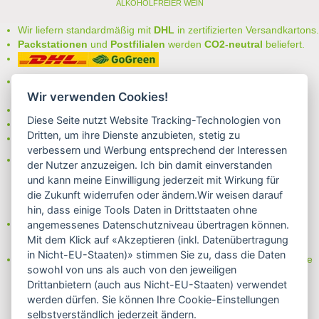
ALKOHOLFREIER WEIN
Wir liefern standardmäßig mit
DHL
in zertifizierten Versandkartons.
Packstationen
und
Postfilialen
werden
CO2-neutral
beliefert.
Bei uns können Sie unter folgenden
sicheren Zahlungsarten
auswählen:
Wir verwenden Cookies!
- Vorkasse (-2%)
Diese Seite nutzt Website Tracking-Technologien von
- Rechnung
Dritten, um ihre Dienste anzubieten, stetig zu
- Lastschrift/Bankeinzug
verbessern und Werbung entsprechend der Interessen
Das Internetsiegel "GEPRÜFTER SHOP – Sicher einkaufen":
der Nutzer anzuzeigen. Ich bin damit einverstanden
und kann meine Einwilligung jederzeit mit Wirkung für
die Zukunft widerrufen oder ändern.Wir weisen darauf
hin, dass einige Tools Daten in Drittstaaten ohne
Partner von:
angemessenes Datenschutzniveau übertragen können.
Wine in Moderation - bewußt genießen
Mit dem Klick auf «Akzeptieren (inkl. Datenübertragung
in Nicht-EU-Staaten)» stimmen Sie zu, dass die Daten
Erfahren Sie mehr über Biowein in unserem Blog oder Folgen Sie
sowohl von uns als auch von den jeweiligen
uns!
Drittanbietern (auch aus Nicht-EU-Staaten) verwendet
Blog
werden dürfen. Sie können Ihre Cookie-Einstellungen
Facebook
selbstverständlich jederzeit ändern.
Instagram