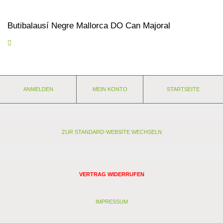
Butibalausí Negre Mallorca DO Can Majoral
Lassen Sie ihn im Glas einmal kurz durchatmen, dann eröffnet er
Ihrer Nase eine Palette von komplexen Frucht- und warmen
Barriquetönen: Vanille, etwas Toast und Zimt sowie Leder.
Moderate, angenehm weiche Tannine. Aus Mantonegro, Callet
und Tempranillo.
ANMELDEN
MEIN KONTO
STARTSEITE
Eigenschaften:
Anbaugebiet: Spanien - Mallorca
Weingut: Can Majoral - Mallorca DO
Rebsorten: Callet, Mantonegro, Tempranillo
ZUR STANDARD-WEBSITE WECHSELN
Lagerfähigkeit: 4 Jahre
Stil: Barrique
Passt zu: Serranoschinken, deftigen Eintöpfen und Grillabenden
VERTRAG WIDERRUFEN
Analyse:
Kontrollstelle: ES-ECO-013-IB
Verband:
IMPRESSUM
Restzucker (g/l): 0,8
Alkohol (Vol. %): 12,5