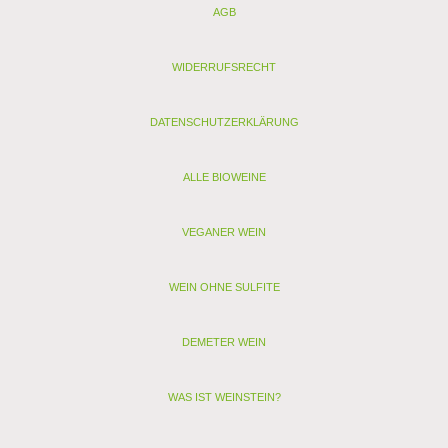
AGB
Säure (g/l): 5,5
Schwefel (mg/l): 15
Schwefel gesamt (mg/l): 45
WIDERRUFSRECHT
Allergenhinweis: enthält Sulfite, Milch, Ei (als vegan
gekennzeichnete Weine enthalten nur Sulfite)
DATENSCHUTZERKLÄRUNG
< zurück
> Alle anderen Weine von Can Majoral - Mallorca
ALLE BIOWEINE
VEGANER WEIN
WEIN OHNE SULFITE
DEMETER WEIN
WAS IST WEINSTEIN?