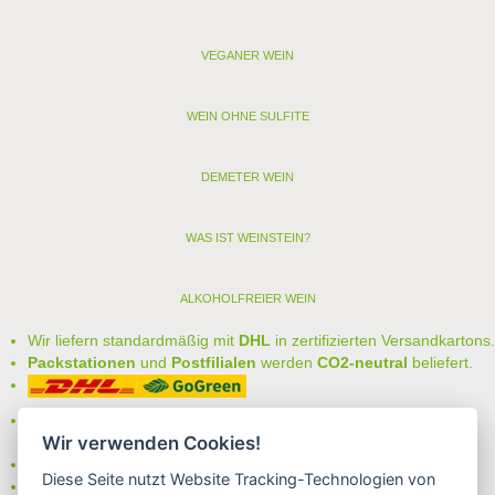
VEGANER WEIN
WEIN OHNE SULFITE
DEMETER WEIN
WAS IST WEINSTEIN?
ALKOHOLFREIER WEIN
Wir liefern standardmäßig mit
DHL
in zertifizierten Versandkartons.
Packstationen
und
Postfilialen
werden
CO2-neutral
beliefert.
Bei uns können Sie unter folgenden
sicheren Zahlungsarten
Wir verwenden Cookies!
auswählen:
- Vorkasse (-2%)
Diese Seite nutzt Website Tracking-Technologien von
- Rechnung