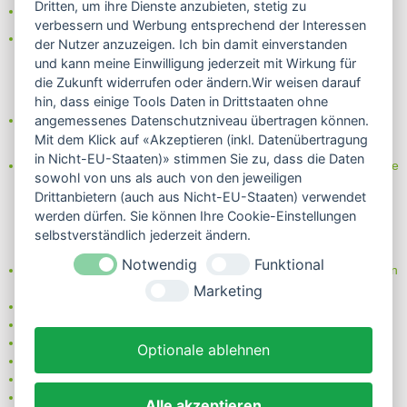
Dritten, um ihre Dienste anzubieten, stetig zu
- Lastschrift/Bankeinzug
verbessern und Werbung entsprechend der Interessen
Das Internetsiegel "GEPRÜFTER SHOP – Sicher einkaufen":
der Nutzer anzuzeigen. Ich bin damit einverstanden
und kann meine Einwilligung jederzeit mit Wirkung für
die Zukunft widerrufen oder ändern.Wir weisen darauf
hin, dass einige Tools Daten in Drittstaaten ohne
Partner von:
angemessenes Datenschutzniveau übertragen können.
Wine in Moderation - bewußt genießen
Mit dem Klick auf «Akzeptieren (inkl. Datenübertragung
in Nicht-EU-Staaten)» stimmen Sie zu, dass die Daten
Erfahren Sie mehr über Biowein in unserem Blog oder Folgen Sie
sowohl von uns als auch von den jeweiligen
uns!
Drittanbietern (auch aus Nicht-EU-Staaten) verwendet
Blog
werden dürfen. Sie können Ihre Cookie-Einstellungen
Facebook
selbstverständlich jederzeit ändern.
Instagram
Notwendig
Funktional
Neben einem ausgesuchten Sortiment an Biowein, Biospirituosen
und Biofeinkost bieten wir Ihnen u.a. folgende
Vorteile
:
Marketing
große Auswahl
nur 5,79 EUR Versand (DE)
ab 95 EUR frei Haus (DE)
Optionale ablehnen
14 Tage Rückgaberecht
sichere Zahlung
Kauf auf Rechnung
Alle akzeptieren