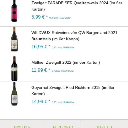
Zweigelt PARADEISER Qualitätswein 2024 (im 6er
Karton)
5,99
€ *
0.75 Liter | 7,99 €/Liter
WILDWUX Rotweincuvée QW Burgenland 2021
Braunstein (im 6er Karton)
16,95
€ *
0.75 Liter | 22,60 €/Liter
Müllner Zweigelt 2022 (im 6er Karton)
11,99
€ *
0.75 Liter | 15,99 €/Liter
Geyerhof Zweigelt Ried Richtern 2018 (im 6er
Karton)
14,99
€ *
0.75 Liter | 19,99 €/Liter
ANMELDEN
MEIN KONTO
STARTSEITE