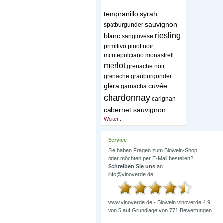
tempranillo
syrah
sauvignon
spätburgunder
riesling
blanc
sangiovese
primitivo
pinot noir
montepulciano
monastrell
merlot
grenache noir
grenache
grauburgunder
glera
cuvée
garnacha
chardonnay
carignan
cabernet sauvignon
Weiter...
Service
Sie haben Fragen zum Biowein-Shop,
oder möchten per E-Mail bestellen?
Schreiben Sie uns
an
info@vinoverde.de
www.vinoverde.de - Biowein
vinoverde
4.9
von
5
auf Grundlage von
771
Bewertungen.