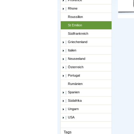
Provence
Rhone
Roussillon
St Emilion
Südfrankreich
Griechenland
Italien
Neuseeland
Österreich
Portugal
Rumänien
Spanien
Südafrika
Ungarn
USA
Tags