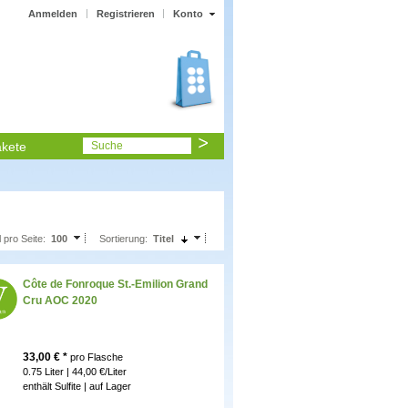
Anmelden
Registrieren
Konto
kete
Suche
l pro Seite:
100
Sortierung:
Titel
Côte de Fonroque St.-Emilion Grand
Cru AOC 2020
33,00
€ *
pro Flasche
0.75 Liter | 44,00 €/Liter
enthält Sulfite |
auf Lager