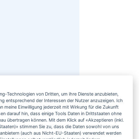
Service
ing-Technologien von Dritten, um ihre Dienste anzubieten,
Neben einem ausgesuchten Sortiment an
Biowein, Biospirituosen und Biofeinkost bieten
ng entsprechend der Interessen der Nutzer anzuzeigen. Ich
wir Ihnen u.a. folgende
Vorteile
:
 meine Einwilligung jederzeit mit Wirkung für die Zukunft
große Auswahl
en darauf hin, dass einige Tools Daten in Drittstaaten ohne
nur 5,79 EUR Versand (DE)
 übertragen können. Mit dem Klick auf «Akzeptieren (inkl.
ab 95 EUR frei Haus (DE)
taaten)» stimmen Sie zu, dass die Daten sowohl von uns
14 Tage Rückgaberecht
ittanbietern (auch aus Nicht-EU-Staaten) verwendet werden
sichere Zahlung