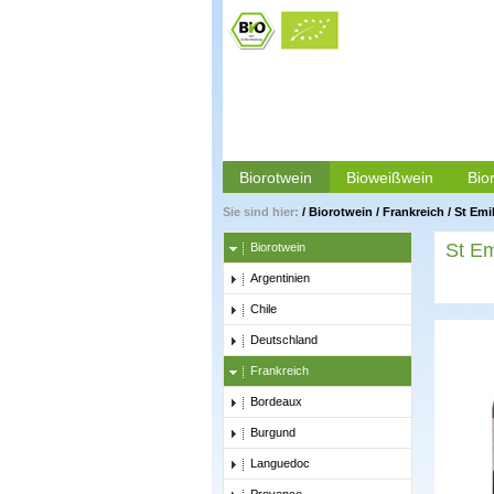
Biorotwein
Bioweißwein
Bio
Sie sind hier:
/
Biorotwein
/
Frankreich
/
St Emi
St Em
Biorotwein
Argentinien
Chile
Deutschland
Frankreich
Bordeaux
Burgund
Languedoc