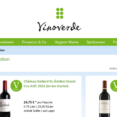
roséwein
Prosecco & Co
Vegane Weine
Spirituosen
Pa
lion
ilion
Artike
Château Gaillard St.-Émilion Grand
Cru AOC 2022 (im 6er Karton)
24,75
€ *
pro Flasche
0.75 Liter | 33,00 €/Liter
enthält Sulfite |
auf Lager