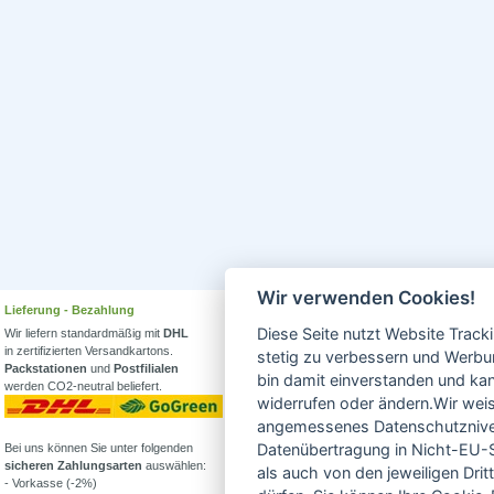
Wir verwenden Cookies!
Lieferung - Bezahlung
Wissenswertes
Diese Seite nutzt Website Track
Wir liefern standardmäßig mit
DHL
Erfahren Sie mehr über
in zertifizierten Versandkartons.
Biowein in unserem Blog
stetig zu verbessern und Werbu
Packstationen
und
Postfilialen
oder Folgen Sie uns!
bin damit einverstanden und kann
werden CO2-neutral beliefert.
Blog
widerrufen oder ändern.Wir weis
Facebook
angemessenes Datenschutzniveau
Datenübertragung in Nicht-EU-S
Bei uns können Sie unter folgenden
Instagram
sicheren Zahlungsarten
auswählen:
als auch von den jeweiligen Dr
- Vorkasse (-2%)
Alle Bioweine