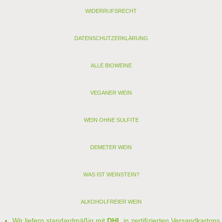
gekennzeichnete Weine enthalten nur Sulfite)
WIDERRUFSRECHT
< zurück
> Alle anderen Weine von Weingut Rieger
DATENSCHUTZERKLÄRUNG
ALLE BIOWEINE
VEGANER WEIN
WEIN OHNE SULFITE
DEMETER WEIN
WAS IST WEINSTEIN?
ALKOHOLFREIER WEIN
Wir liefern standardmäßig mit
DHL
in zertifizierten Versandkartons.