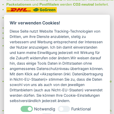
Packstationen
und
Postfilialen
werden
CO2-neutral
beliefert.
Bei uns können Sie unter folgenden
sicheren Zahlungsarten
Wir verwenden Cookies!
auswählen:
- Vorkasse (-2%)
Diese Seite nutzt Website Tracking-Technologien von
- Rechnung
Dritten, um ihre Dienste anzubieten, stetig zu
- Lastschrift/Bankeinzug
verbessern und Werbung entsprechend der Interessen
Das Internetsiegel "GEPRÜFTER SHOP – Sicher einkaufen":
der Nutzer anzuzeigen. Ich bin damit einverstanden
und kann meine Einwilligung jederzeit mit Wirkung für
die Zukunft widerrufen oder ändern.Wir weisen darauf
hin, dass einige Tools Daten in Drittstaaten ohne
Partner von:
angemessenes Datenschutzniveau übertragen können.
Wine in Moderation - bewußt genießen
Mit dem Klick auf «Akzeptieren (inkl. Datenübertragung
in Nicht-EU-Staaten)» stimmen Sie zu, dass die Daten
Erfahren Sie mehr über Biowein in unserem Blog oder Folgen Sie
sowohl von uns als auch von den jeweiligen
uns!
Drittanbietern (auch aus Nicht-EU-Staaten) verwendet
Blog
werden dürfen. Sie können Ihre Cookie-Einstellungen
Facebook
selbstverständlich jederzeit ändern.
Instagram
Notwendig
Funktional
Neben einem ausgesuchten Sortiment an Biowein, Biospirituosen