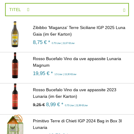
TITEL
Zibibbo 'Maganza' Terre Siciliane IGP 2025 Luna
Gaia (im 6er Karton)
8,75
€ *
0.75 Liter | 11,67 €/Liter
Rosso Bucefalo Vino da uve appassite Lunaria
Magnum
19,95
€ *
1.5 Liter | 13,30 €/Liter
Rosso Bucefalo Vino da uve appassite 2023
Lunaria (im 6er Karton)
8,99
€ *
9,25 €
0.75 Liter | 11,99 €/Liter
Primitivo Terre di Chieti IGP 2024 Bag in Box 3l
Lunaria