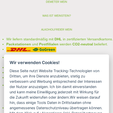
DEMETER WEIN
WAS IST WEINSTEIN?
ALKOHOLFREIER WEIN
Wir liefern standardmäßig mit
DHL
in zertifizierten Versandkartons.
Packstationen
und
Postfilialen
werden
CO2-neutral
beliefert.
Bei uns können Sie unter folgenden
sicheren Zahlungsarten
Wir verwenden Cookies!
auswählen:
- Vorkasse (-2%)
Diese Seite nutzt Website Tracking-Technologien von
- Rechnung
Dritten, um ihre Dienste anzubieten, stetig zu
- Lastschrift/Bankeinzug
verbessern und Werbung entsprechend der Interessen
Das Internetsiegel "GEPRÜFTER SHOP – Sicher einkaufen":
der Nutzer anzuzeigen. Ich bin damit einverstanden
und kann meine Einwilligung jederzeit mit Wirkung für
die Zukunft widerrufen oder ändern.Wir weisen darauf
hin, dass einige Tools Daten in Drittstaaten ohne
Partner von:
angemessenes Datenschutzniveau übertragen können.
Wine in Moderation - bewußt genießen