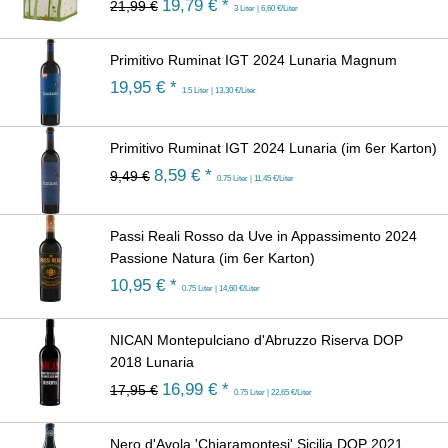
19,79
€ *
21,99 €
3 Liter | 6,60 €/Liter
Primitivo Ruminat IGT 2024 Lunaria Magnum
19,95
€ *
1.5 Liter | 13,30 €/Liter
Primitivo Ruminat IGT 2024 Lunaria (im 6er Karton)
8,59
€ *
9,49 €
0.75 Liter | 11,45 €/Liter
Passi Reali Rosso da Uve in Appassimento 2024
Passione Natura (im 6er Karton)
10,95
€ *
0.75 Liter | 14,60 €/Liter
NICAN Montepulciano d'Abruzzo Riserva DOP
2018 Lunaria
16,99
€ *
17,95 €
0.75 Liter | 22,65 €/Liter
Nero d'Avola 'Chiaramontesi' Sicilia DOP 2021