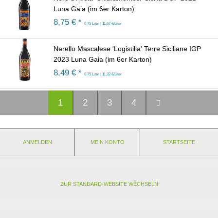
Luna Gaia (im 6er Karton)
8,75
€ *
0.75 Liter | 11,67 €/Liter
Nerello Mascalese 'Logistilla' Terre Siciliane IGP
2023 Luna Gaia (im 6er Karton)
8,49
€ *
0.75 Liter | 11,32 €/Liter
1
2
3
4
ANMELDEN
MEIN KONTO
STARTSEITE
ZUR STANDARD-WEBSITE WECHSELN