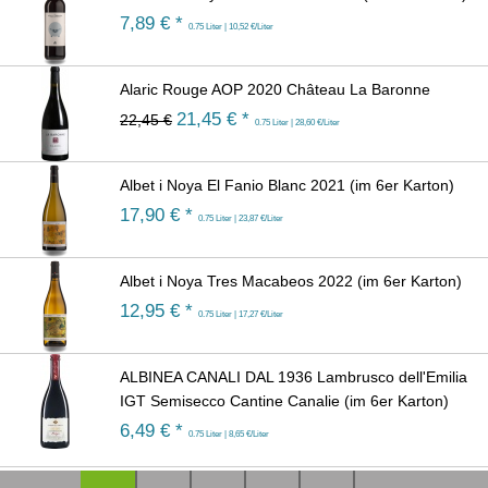
7,89
€ *
0.75 Liter | 10,52 €/Liter
Alaric Rouge AOP 2020 Château La Baronne
21,45
€ *
22,45 €
0.75 Liter | 28,60 €/Liter
Albet i Noya El Fanio Blanc 2021 (im 6er Karton)
17,90
€ *
0.75 Liter | 23,87 €/Liter
Albet i Noya Tres Macabeos 2022 (im 6er Karton)
12,95
€ *
0.75 Liter | 17,27 €/Liter
ALBINEA CANALI DAL 1936 Lambrusco dell'Emilia
IGT Semisecco Cantine Canalie (im 6er Karton)
6,49
€ *
0.75 Liter | 8,65 €/Liter