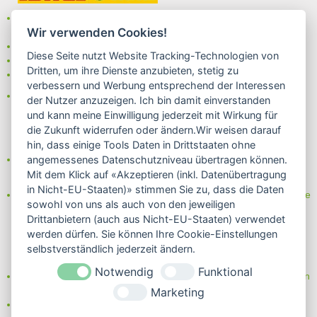
Bei uns können Sie unter folgenden
sicheren Zahlungsarten
Wir verwenden Cookies!
auswählen:
- Vorkasse (-2%)
Diese Seite nutzt Website Tracking-Technologien von
- Rechnung
Dritten, um ihre Dienste anzubieten, stetig zu
- Lastschrift/Bankeinzug
verbessern und Werbung entsprechend der Interessen
Das Internetsiegel "GEPRÜFTER SHOP – Sicher einkaufen":
der Nutzer anzuzeigen. Ich bin damit einverstanden
und kann meine Einwilligung jederzeit mit Wirkung für
die Zukunft widerrufen oder ändern.Wir weisen darauf
hin, dass einige Tools Daten in Drittstaaten ohne
Partner von:
angemessenes Datenschutzniveau übertragen können.
Wine in Moderation - bewußt genießen
Mit dem Klick auf «Akzeptieren (inkl. Datenübertragung
in Nicht-EU-Staaten)» stimmen Sie zu, dass die Daten
Erfahren Sie mehr über Biowein in unserem Blog oder Folgen Sie
sowohl von uns als auch von den jeweiligen
uns!
Drittanbietern (auch aus Nicht-EU-Staaten) verwendet
Blog
werden dürfen. Sie können Ihre Cookie-Einstellungen
Facebook
selbstverständlich jederzeit ändern.
Instagram
Notwendig
Funktional
Neben einem ausgesuchten Sortiment an Biowein, Biospirituosen
und Biofeinkost bieten wir Ihnen u.a. folgende
Vorteile
:
Marketing
große Auswahl